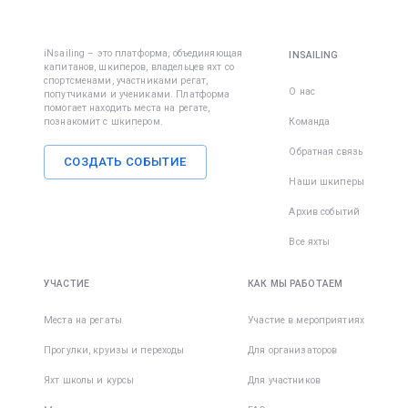
iNsailing – это платформа, объединяющая
INSAILING
капитанов, шкиперов, владельцев яхт со
спортсменами, участниками регат,
О нас
попутчиками и учениками. Платформа
помогает находить места на регате,
познакомит с шкипером.
Команда
Обратная связь
СОЗДАТЬ СОБЫТИЕ
Наши шкиперы
Архив событий
Все яхты
УЧАСТИЕ
КАК МЫ РАБОТАЕМ
Места на регаты
Участие в мероприятиях
Прогулки, круизы и переходы
Для организаторов
Яхт школы и курсы
Для участников