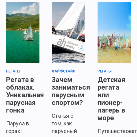
РЕГАТЫ
ЛАЙФСТАЙЛ
РЕГАТЫ
Регата в
Зачем
Детская
облаках.
заниматься
регата
Уникальная
парусным
или
парусная
спортом?
пионер-
гонка
лагерь в
Статья о
море
Паруса в
том, как
горах!
парусный
Путешествоват