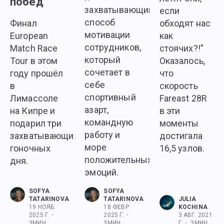
побед
захватывающий
если
способ
Финал
обходят нас
мотивации
European
как
сотрудников,
Match Race
стоячих?!"
который
Tour в этом
Оказалось,
сочетает в
году прошёл
что
себе
в
скорость
спортивный
Лимассоле
Fareast 28R
азарт,
на Кипре и
в эти
командную
подарил три
моменты
работу и
захватывающих
достигала
море
гоночных
16,5 узлов.
положительных
дня.
эмоций.
SOFYA
SOFYA
TATARINOVA
TATARINOVA
JULIA
19 НОЯБ.
18 ФЕВР.
KOCHINA
2025 Г.
•
2025 Г.
•
3 АВГ. 2021
3
МИН.
3
МИН.
Г.
•
3
МИН.