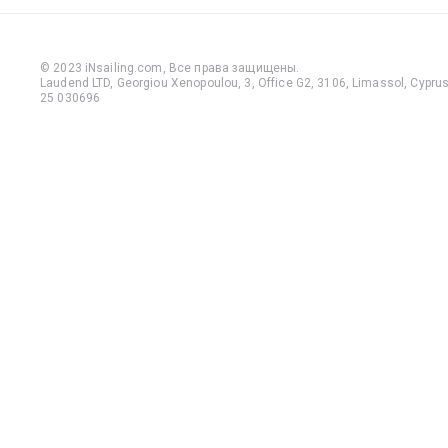
© 2023 iNsailing.com,
Все права защищены
.
Laudend LTD, Georgiou Xenopoulou, 3, Office G2, 3106, Limassol, Cyprus,
25 030696