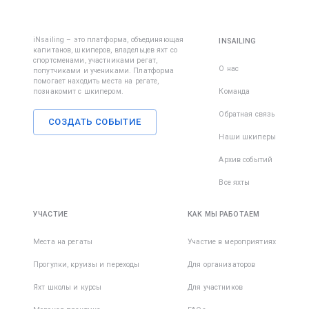
iNsailing – это платформа, объединяющая
INSAILING
капитанов, шкиперов, владельцев яхт со
спортсменами, участниками регат,
О нас
попутчиками и учениками. Платформа
помогает находить места на регате,
познакомит с шкипером.
Команда
Обратная связь
СОЗДАТЬ СОБЫТИЕ
Наши шкиперы
Архив событий
Все яхты
УЧАСТИЕ
КАК МЫ РАБОТАЕМ
Места на регаты
Участие в мероприятиях
Прогулки, круизы и переходы
Для организаторов
Яхт школы и курсы
Для участников