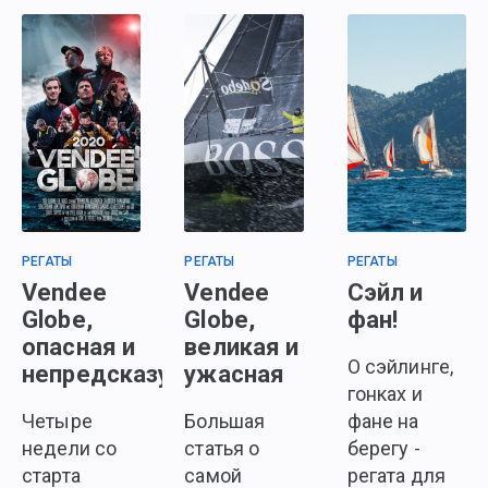
РЕГАТЫ
РЕГАТЫ
РЕГАТЫ
Vendee
Vendee
Сэйл и
Globe,
Globe,
фан!
опасная и
великая и
О сэйлинге,
непредсказуемая
ужасная
гонках и
Четыре
Большая
фане на
недели со
статья о
берегу -
старта
самой
регата для