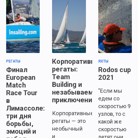
Корпоративные
РЕГАТЫ
ЯХТЫ
регаты:
Финал
Rodos cup
Team
European
2021
Building и
Match
"Если мы
незабываемое
Race Tour
едем со
приключение
в
скоростью 9
Лимассоле:
Корпоративные
узлов, то с
три дня
регаты — это
какой же
борьбы,
необычный
скоростью
эмоций и
и
летят они,