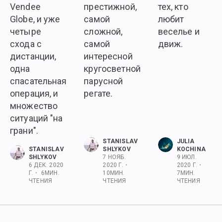
Vendee
престижной,
тех, кто
Globe, и уже
самой
любит
четыре
сложной,
веселье и
схода с
самой
движ.
дистанции,
интересной
одна
кругосветной
спасательная
парусной
операция, и
регате.
множество
ситуаций "на
грани".
STANISLAV
JULIA
STANISLAV
SHLYKOV
KOCHINA
SHLYKOV
7 НОЯБ.
9 ИЮЛ.
6 ДЕК. 2020
2020 Г.
•
2020 Г.
•
Г.
•
6
МИН.
10
МИН.
7
МИН.
ЧТЕНИЯ
ЧТЕНИЯ
ЧТЕНИЯ