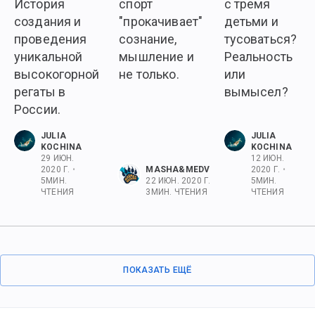
История
спорт
с тремя
создания и
"прокачивает"
детьми и
проведения
сознание,
тусоваться?
уникальной
мышление и
Реальность
высокогорной
не только.
или
регаты в
вымысел?
России.
JULIA
JULIA
KOCHINA
KOCHINA
29 ИЮН.
12 ИЮН.
2020 Г.
•
MASHA&MEDVEDI
2020 Г.
•
5
МИН.
22 ИЮН. 2020 Г.
•
5
МИН.
ЧТЕНИЯ
3
МИН. ЧТЕНИЯ
ЧТЕНИЯ
ПОКАЗАТЬ ЕЩЁ