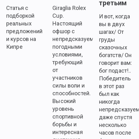
третьим
Статья с
Giraglia Rolex
подборкой
Cup.
И вот, когда
реальных
Настоящий
вы в двух
предложений
офшор с
шагах/ От
и курсов на
непредсказуемыми
груды
Кипре
погодными
сказочных
условиями,
богатств/ Он
требующий
говорит вам:
от
бог подаст!..
участников
Победитель
силы воли и
в этот раз
способностей.
был как
Высокий
никогда
уровень
непредсказуем
спортивной
даже спустя
борьбы и
несколько
интересная
часов после