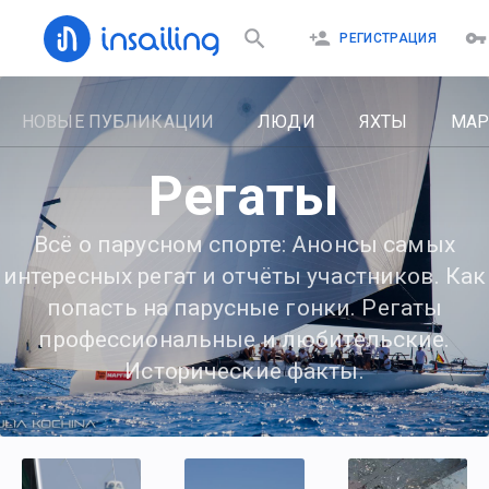
РЕГИСТРАЦИЯ
НОВЫЕ ПУБЛИКАЦИИ
ЛЮДИ
ЯХТЫ
МА
Регаты
Всё о парусном спорте: Анонсы самых
интересных регат и отчёты участников. Как
попасть на парусные гонки. Регаты
профессиональные и любительские.
Исторические факты.