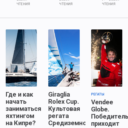
ЧТЕНИЯ
ЧТЕНИЯ
ЧТЕНИЯ
Где и как
Giraglia
РЕГАТЫ
начать
Rolex Cup.
Vendee
заниматься
Культовая
Globe.
яхтингом
регата
Победител
на Кипре?
Средиземноморья.
приходит