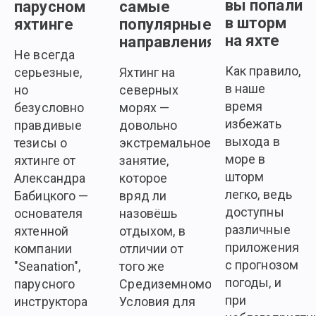
вы попали
парусном
самые
в шторм
яхтинге
популярные
на яхте
направления
Не всегда
Как правило,
серьезные,
Яхтинг на
в наше
но
северных
время
безусловно
морях —
избежать
правдивые
довольно
выхода в
тезисы о
экстремальное
море в
яхтинге от
занятие,
шторм
Александра
которое
легко, ведь
Бабицкого —
вряд ли
доступны
основателя
назовёшь
различные
яхтенной
отдыхом, в
приложения
компании
отличии от
с прогнозом
"Seanation",
того же
погоды, и
парусного
Средиземноморья.
при
инструктора
Условия для