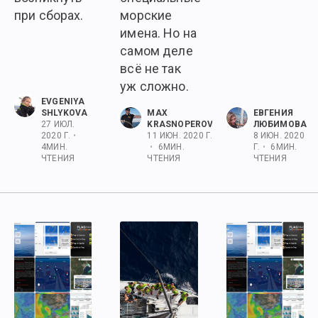
при сборах.
морские
имена. Но на
самом деле
всё не так
уж сложно.
EVGENIYA
SHLYKOVA
MAX
ЕВГЕНИЯ
27 ИЮЛ.
KRASNOPEROV
ЛЮБИМОВА
2020 Г.
•
11 ИЮН. 2020 Г.
8 ИЮН. 2020
4
МИН.
•
6
МИН.
Г.
•
6
МИН.
ЧТЕНИЯ
ЧТЕНИЯ
ЧТЕНИЯ