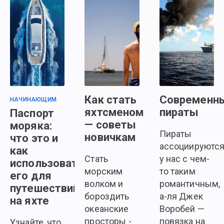
Как стать
Современн
НАЧИНАЮЩИМ
яхтсменом
пираты
Паспорт
— советы
моряка:
Пираты
новичкам
что это и
ассоциируютс
как
Стать
у нас с чем-
использовать
морским
то таким
его для
волком и
романтичным,
путешествий
бороздить
а-ля Джек
на яхте
океанские
Воробей —
просторы -
повязка на
Узнайте, что