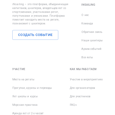
iNsailing – это платформа, объединяющая
INSAILING
капитанов, шкиперов, владельцев яхт со
спортсменами, участниками регат,
О нас
попутчиками и учениками. Платформа
помогает находить места на регате,
познакомит с шкипером.
Команда
Обратная связь
СОЗДАТЬ СОБЫТИЕ
Наши шкиперы
Архив событий
Все яхты
УЧАСТИЕ
КАК МЫ РАБОТАЕМ
Места на регаты
Участие в мероприятиях
Прогулки, круизы и переходы
Для организаторов
Яхт школы и курсы
Для участников
Морская практика
FAQs
Аренда яхт от 2-х часов!