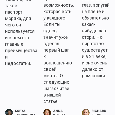
возможность,
глаз, попугай
такое
которая есть
на плече и
паспорт
у каждого.
обязательно
моряка, для
Если ты
какая-
чего он
здесь,
нибудь лав-
используется
значит уже
стори. Но
и в чем его
сделал
пиратство
главные
первый шаг
существует
преимущества
к
и в 21 веке,
и
воплощению
и оно очень
недостатки.
своей
далеко от
мечты. О
романтики.
следующих
шагах читай
в нашей
статье.
SOFYA
ANNA
RICHARD