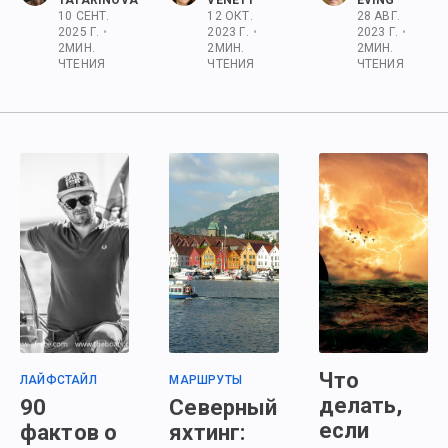
TATARINOVA
VENETT
EVING
10 СЕНТ.
12 ОКТ.
28 АВГ.
2025 Г.
•
2023 Г.
•
2023 Г.
•
2
МИН.
2
МИН.
2
МИН.
ЧТЕНИЯ
ЧТЕНИЯ
ЧТЕНИЯ
Что
ЛАЙФСТАЙЛ
МАРШРУТЫ
делать,
90
Северный
если
фактов о
яхтинг: