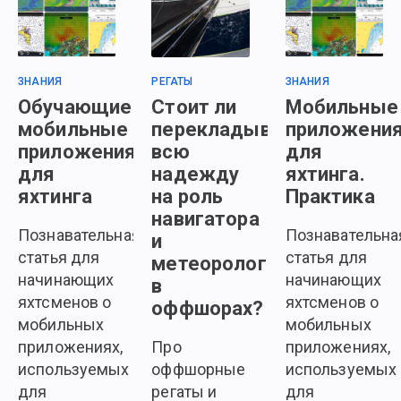
ЗНАНИЯ
РЕГАТЫ
ЗНАНИЯ
Обучающие
Стоит ли
Мобильные
мобильные
перекладывать
приложени
приложения
всю
для
для
надежду
яхтинга.
яхтинга
на роль
Практика
навигатора
Познавательная
Познавательна
и
статья для
статья для
метеоролога
начинающих
начинающих
в
яхтсменов о
яхтсменов о
оффшорах?
мобильных
мобильных
приложениях,
Про
приложениях,
используемых
оффшорные
используемых
для
регаты и
для