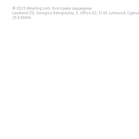
© 2023 iNsailing.com,
Все права защищены
.
Laudend LTD, Georgiou Xenopoulou, 3, Office G2, 3106, Limassol, Cyprus,
25 030696