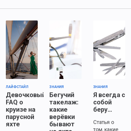
ЛАЙФСТАЙЛ
ЗНАНИЯ
ЗНАНИЯ
Девочковый
Бегучий
Я всегда с
FAQ о
такелаж:
собой
круизе на
какие
беру…
парусной
верёвки
Статья о
яхте
бывают
том, какие