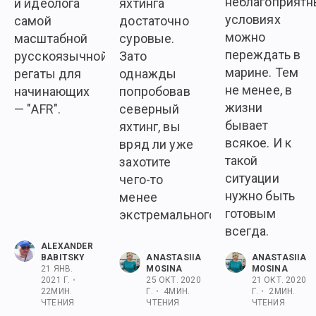
неблагоприятн
и идеолога
яхтинга
условиях
самой
достаточно
можно
масштабной
суровые.
переждать в
русскоязычной
Зато
марине. Тем
регаты для
однажды
не менее, в
начинающих
попробовав
жизни
— "AFR".
северный
бывает
яхтинг, вы
всякое. И к
вряд ли уже
такой
захотите
ситуации
чего-то
нужно быть
менее
готовым
экстремального.
всегда.
ALEXANDER
BABITSKY
ANASTASIIA
ANASTASIIA
21 ЯНВ.
MOSINA
MOSINA
2021 Г.
•
25 ОКТ. 2020
21 ОКТ. 2020
22
МИН.
Г.
•
4
МИН.
Г.
•
2
МИН.
ЧТЕНИЯ
ЧТЕНИЯ
ЧТЕНИЯ