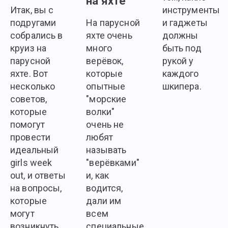
на яхте
Итак, вы с
инструменты
подругами
На парусной
и гаджеты
собрались в
яхте очень
должны
круиз на
много
быть под
парусной
верёвок,
рукой у
яхте. Вот
которые
каждого
несколько
опытные
шкипера.
советов,
"морские
которые
волки"
помогут
очень не
провести
любят
идеальный
называть
girls week
"верёвками"
out, и ответы
и, как
на вопросы,
водится,
которые
дали им
могут
всем
возникнуть
специальные