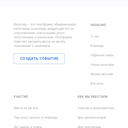
iNsailing – это платформа, объединяющая
INSAILING
капитанов, шкиперов, владельцев яхт со
спортсменами, участниками регат,
О нас
попутчиками и учениками. Платформа
помогает находить места на регате,
познакомит с шкипером.
Команда
Обратная связь
СОЗДАТЬ СОБЫТИЕ
Наши шкиперы
Архив событий
Все яхты
УЧАСТИЕ
КАК МЫ РАБОТАЕМ
Места на регаты
Участие в мероприятиях
Прогулки, круизы и переходы
Для организаторов
Яхт школы и курсы
Для участников