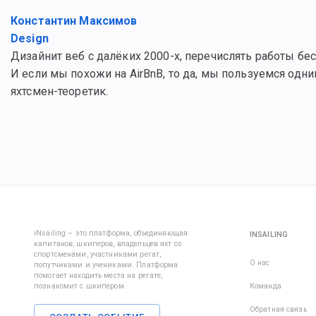
Константин Максимов
Design
Дизайнит веб с далёких 2000-х, перечислять работы бес
И если мы похожи на AirBnB, то да, мы пользуемся одни
яхтсмен-теоретик.
iNsailing – это платформа, объединяющая
INSAILING
капитанов, шкиперов, владельцев яхт со
спортсменами, участниками регат,
О нас
попутчиками и учениками. Платформа
помогает находить места на регате,
познакомит с шкипером.
Команда
Обратная связь