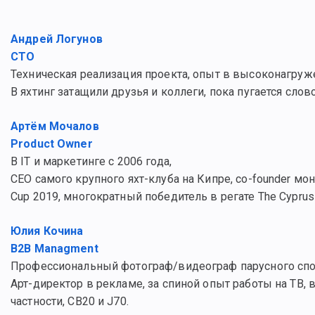
Андрей Логунов
CTO
Техническая реализация проекта, опыт в высоконагружен
В яхтинг затащили друзья и коллеги, пока пугается сло
Артём Мочалов
Product Owner
В IT и маркетинге с 2006 года,
CEO самого крупного яхт-клуба на Кипре, co-founder мо
Cup 2019, многократный победитель в регате The Cyprus to
Юлия Кочина
B2B Managment
Профессиональный фотограф/видеограф парусного спорта
Арт-директор в рекламе, за спиной опыт работы на ТВ, 
частности, CB20 и J70.