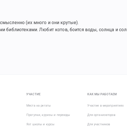
смысленно (их много и они крутые).
ми библиотеками. Любит котов, боится воды, солнца и сол
УЧАСТИЕ
КАК МЫ РАБОТАЕМ
Места на регаты
Участие в мероприятиях
Прогулки, круизы и переходы
Для организаторов
Яхт школы и курсы
Для участников