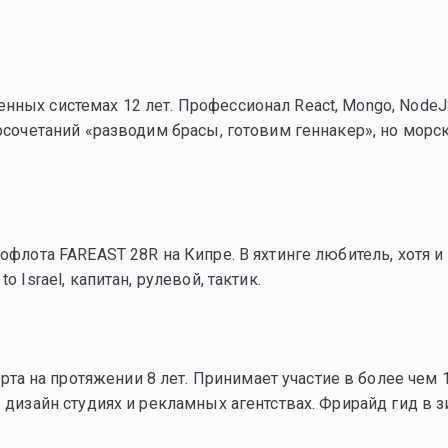
ных системах 12 лет. Профессионал React, Mongo, NodeJS 
восочетаний «разводим брасы, готовим геннакер», но морс
нофлота FAREAST 28R на Кипре. В яхтинге любитель, хотя
 Israel, капитан, рулевой, тактик.
 на протяжении 8 лет. Принимает участие в более чем 12
в дизайн студиях и рекламных агентствах. Фрирайд гид в 