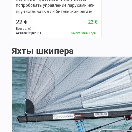
попробовать управление парусами или
поучаствовать в любительской регате.
22 €
22 €
Всего дней
:
1
Активных дней
:
1
за активный день
Яхты шкипера