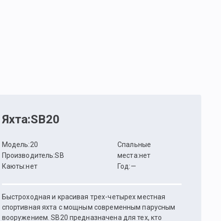
Яхта
:
SB20
Модель
:
20
Спальные
Производитель
:
SB
места
:
нет
Каюты
:
нет
Год
:
—
Быстроходная и красивая трех-четырех местная
спортивная яхта с мощным современным парусным
вооружением. SB20 предназначена для тех, кто