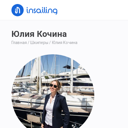
Юлия Кочина
Главная
/
Шкиперы
/
Юлия Кочина