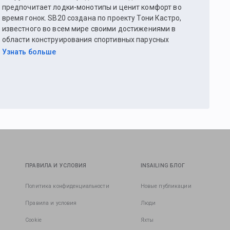
предпочитает лодки-монотипы и ценит комфорт во
время гонок. SB20 создана по проекту Тони Кастро,
известного во всем мире своими достижениями в
области конструирования спортивных парусных
судов.
Узнать больше
ПРАВИЛА И УСЛОВИЯ
INSAILING БЛОГ
Политика конфиденциальности
Новые публикации
Правила и условия
Люди
Cookie
Яхты