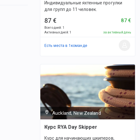
Индивидуальные яхтенные прогулки
для групп до 11 человек.
87 €
87 €
Всего дней
:
1
Активных дней
:
1
за активный день
Есть места в
1
командe
Auckland, New Zealand
Курс RYA Day Skipper
Курс для начинающих шкиперов,