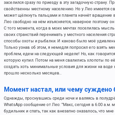
заселился сразу по приезду в эту загадочную страну. 
свойственны местному населению. Но у Лео имеется своя
может щёлкнуть пальцами и планета начнёт вращение в
Лео свободно на нём изъясняется, наверное поэтому он и
С того момента, когда в моих мечтах поселилась мысль 
своих странствий перенимать у местного населения стр
способы охоты и рыбалки. И каково было моё удивление
Только узнав об этом, я немедля попросил его взять мен
проблем, едем на следующей неделе! Но, как говорится, 
которую купил. Потом на меня свалились хлопоты по её
создать хоть минимальные условия для жизни на воде на
прошло несколько месяцев...
Момент настал, или чему суждено 
Однажды, проснувшись среди ночи и валяясь в полудр
WhatsApp сообщение от Лео: "Макс, сегодня в 6.00 а.м.
будильник и спать, так как внезапно оказалось, что мне