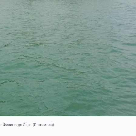
н-Фелипе де Лара (Гватемала)