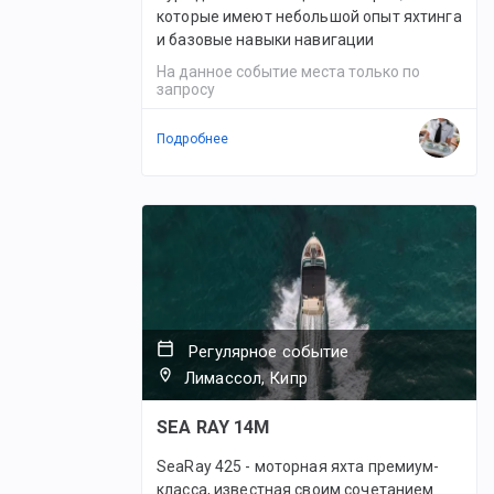
которые имеют небольшой опыт яхтинга
и базовые навыки навигации
На данное событие места только по
запросу
Подробнее
Регулярное событие
Лимассол, Кипр
SEA RAY 14M
SeaRay 425 - моторная яхта премиум-
класса, известная своим сочетанием