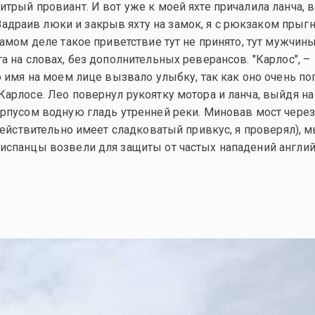
трый провиант. И вот уже к моей яхте причалила ланча, в
драив люки и закрыв яхту на замок, я с рюкзаком прыгн
самом деле такое приветствие тут не принято, тут мужчин
а на словах, без дополнительных реверансов. "Карлос", –
о имя на моем лице вызвало улыбку, так как оно очень по
арлосе. Лео повернул рукоятку мотора и ланча, выйдя на 
орпусом водную гладь утренней реки. Миновав мост через
 действительно имеет сладковатый привкус, я проверял), 
 испанцы возвели для защиты от частых нападений англи