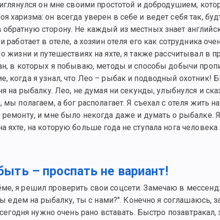
Приглянулся он мне своими простотой и добродушием, кот
 харизма: он всегда уверен в себе и ведет себя так, буд
 обратную сторону. Не каждый из местных знает английск
 работает в отеле, а хозяин отеля его как сотрудника оче
о жизни и путешествиях на яхте, я также рассчитывал в п
ан, в которых я побываю, методы и способы добычи пропи
, когда я узнал, что Лео – рыбак и подводный охотник! 
я на рыбалку. Лео, не думая ни секунды, улыбнулся и сказ
мы полагаем, а бог располагает. Я съехал с отеля жить на
 ремонту, и мне было некогда даже и думать о рыбалке. 
 яхте, на которую больше года не ступала нога человека.
быть – проспать не вариант!
ёме, я решил проверить свои соцсети. Замечаю в мессен
 мы едем на рыбалку, ты с нами?". Конечно я соглашаюсь, 
 сегодня нужно очень рано вставать. Быстро позавтракал,