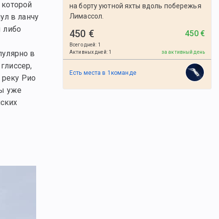
 которой
на борту уютной яхты вдоль побережья
Лимассол.
ул в ланчу
ы либо
450 €
450 €
Всего дней
:
1
пулярно в
Активных дней
:
1
за активный день
глиссер,
Есть места в
1
командe
 реку Рио
мы уже
йских