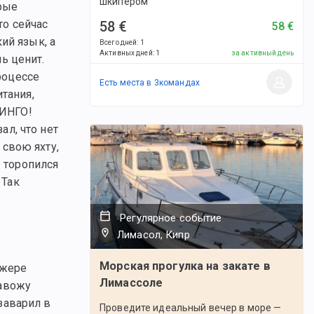
шкипером
орые
то сейчас
58 €
58 €
ий язык, а
Всего дней
:
1
Активных дней
:
1
за активный день
нь ценит.
роцессе
Есть места в
3
командах
тания,
БИНГО!
ал, что нет
 свою яхту,
Я торопился
 Так
Регулярное событие
Лимасол, Кипр
Морская прогулка на закате в
джере
Лимассоле
завожу
 заварил в
Проведите идеальный вечер в море —