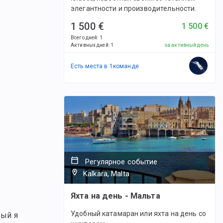
элегантности и производительности.
1 500 €
1 500 €
Всего дней
:
1
Активных дней
:
1
за активный день
Есть места в
1
командe
Регулярное событие
Kalkara, Malta
Яхта на день - Мальта
Удобный катамаран или яхта на день со
рый я