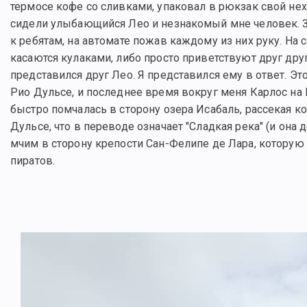
термосе кофе со сливками, упаковал в рюкзак свой нехи
сидели улыбающийся Лео и незнакомый мне человек. За
к ребятам, на автомате пожав каждому из них руку. На 
касаются кулаками, либо просто приветствуют друг друг
представился друг Лео. Я представился ему в ответ. Эт
Рио Дульсе, и последнее время вокруг меня Карлос на К
быстро помчалась в сторону озера Исабаль, рассекая к
Дульсе, что в переводе означает "Сладкая река" (и она
мчим в сторону крепости Сан-Фелипе де Лара, которую
пиратов.