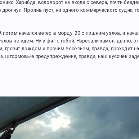
никс. Харибда, водоворот на входе с севера, почти безд
 дрогнул. Пролив пуст, ни одного коммерческого судна, т
 потом начался ветер в морду, 20 с лишним узлов, и начал
злов не идём. Ну и фиг с тобой. Нарезали хамон, дыню, о
ча, грозит дождем и прочим весельем, правда, проходит н
sca, штормовые предупреждения, правда, наш кусочек зад