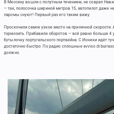
В Мессину вошли с попутным течением, не соврал Навио
— так, полосочка шириной метров 15, автопилот даже не
паромы снуют! Первый раз его таким вижу.
Проскочили самое узкое место на приличной скорости. А
тормозить. Прибавили оборотов — всё равно больше 4 у
бутылочку португальского портвейна. С Ионики идёт ту
достаточно быстро. По радио сплошные avviso di burra
должно.