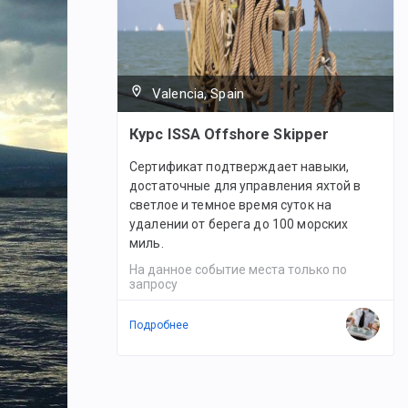
Valencia, Spain
Курс ISSA Offshore Skipper
Сертификат подтверждает навыки,
достаточные для управления яхтой в
светлое и темное время суток на
удалении от берега до 100 морских
миль.
На данное событие места только по
запросу
Подробнее