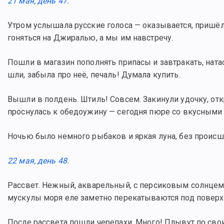
21 мая, день 47.
Утром услышала русские голоса — оказывается, пришёл
гоняться на Джиралью, а мы им навстречу.
Пошли в магазин пополнять припасы и завтракать, натас
шли, забыла про неё, печаль! Думала купить.
Вышли в полдень. Штиль! Совсем. Закинули удочку, от
проснулась к обедоужину — сегодня пюре со вкусными 
Ночью было немного рыбаков и яркая луна, без происш
22 мая, день 48.
Рассвет. Нежный, акварельный, с персиковым солнцем и
мускулы моря еле заметно перекатываются под поверх
После рассвета пошли черепахи. Много! Плывут по свои