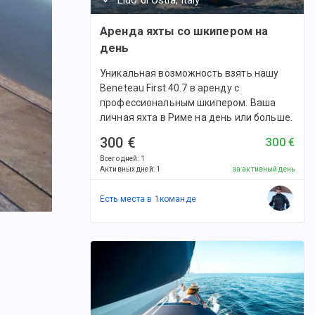
Аренда яхты со шкипером на
день
Уникальная возможность взять нашу
Beneteau First 40.7 в аренду с
профессиональным шкипером. Ваша
личная яхта в Риме на день или больше.
300 €
300 €
Всего дней
:
1
Активных дней
:
1
за активный день
Есть места в
1
командe