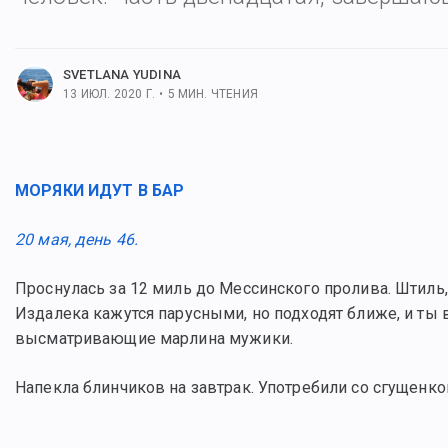
льше постов
SVETLANA YUDINA
13 ИЮЛ. 2020 Г.
•
5
МИН. ЧТЕНИЯ
МОРЯКИ ИДУТ В БАР
20 мая, день 46.
Проснулась за 12 миль до Мессинского пролива. Штиль,
Издалека кажутся парусными, но подходят ближе, и ты в
высматривающие марлина мужики.
Напекла блинчиков на завтрак. Употребили со сгущенкой