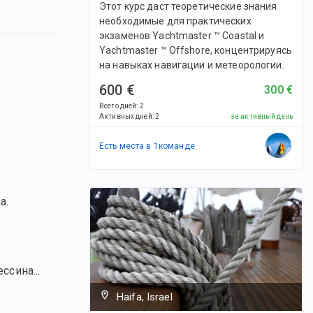
Этот курс даст теоретические знания
необходимые для практических
экзаменов Yachtmaster ™ Coastal и
Yachtmaster ™ Offshore, концентрируясь
на навыках навигации и метеорологии.
600 €
300 €
Всего дней
:
2
Активных дней
:
2
за активный день
Есть места в
1
командe
а.
ссина...
Haifa, Israel