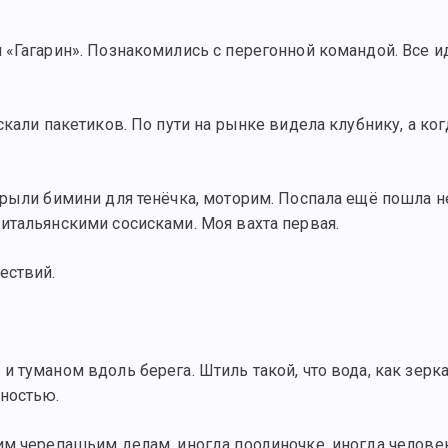
 «Гагарин». Познакомились с перегонной командой. Все и
кали пакетиков. По пути на рынке видела клубнику, а ког
крыли бимини для тенёчка, моторим. Поспала ещё пошла 
итальянскими сосисками. Моя вахта первая.
ествий.
 туманом вдоль берега. Штиль такой, что вода, как зерка
ностью.
м черепашьим делам, иногда поодиночке, иногда человек