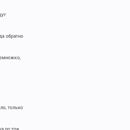
дут
да обратно
немножко,
ло, только
а по три.