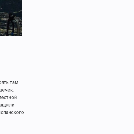
оять там
шечек.
местной
тащили
испанского