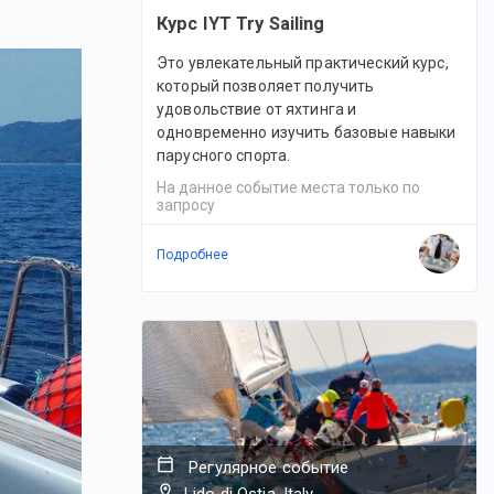
Курс IYT Try Sailing
Это увлекательный практический курс,
который позволяет получить
удовольствие от яхтинга и
одновременно изучить базовые навыки
парусного спорта.
На данное событие места только по
запросу
Подробнее
Регулярное событие
Lido di Ostia, Italy