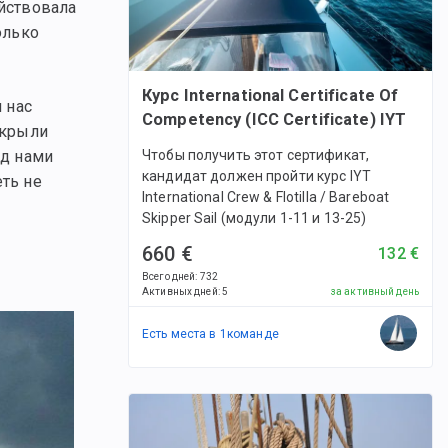
ействовала
олько
Курс International Certificate Of
 нас
Competency (ICC Certificate) IYT
ткрыли
Чтобы получить этот сертификат,
ад нами
кандидат должен пройти курс IYT
еть не
International Crew & Flotilla / Bareboat
Skipper Sail (модули 1-11 и 13-25)
660 €
132 €
Всего дней
:
732
Активных дней
:
5
за активный день
Есть места в
1
командe