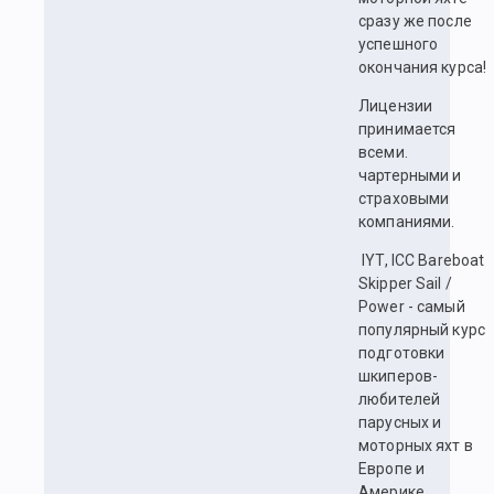
сразу же после
успешного
окончания курса!
Лицензии
принимается
всеми.
чартерными и
страховыми
компаниями.
IYT, ICC Bareboat
Skipper Sail /
Power - самый
популярный курс
подготовки
шкиперов-
любителей
парусных и
моторных яхт в
Европе и
Америке.