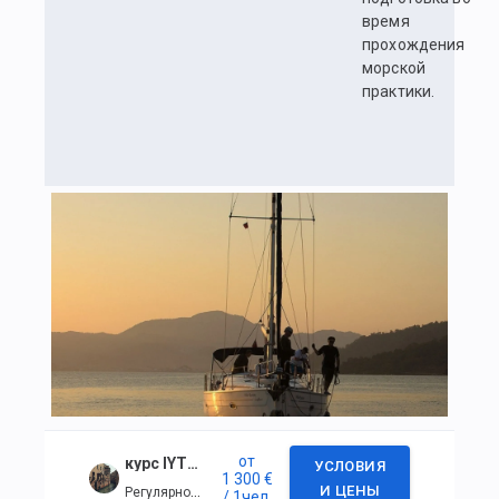
время
прохождения
морской
практики.
от
курс IYT Bareboat Skipper + VHF
УСЛОВИЯ
1 300 €
Регулярное событие
И ЦЕНЫ
/ 1
чел.