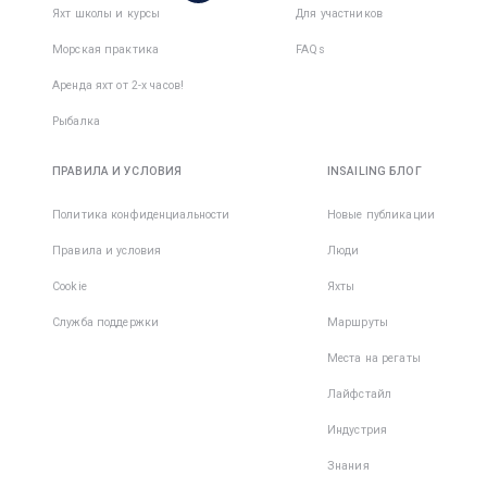
1
командe
Яхт школы и курсы
Для участников
Морская практика
FAQs
Аренда яхт от 2-х часов!
Рыбалка
ПРАВИЛА И УСЛОВИЯ
INSAILING БЛОГ
Политика конфиденциальности
Новые публикации
Правила и условия
Люди
Cookie
Яхты
Служба поддержки
Маршруты
Места на регаты
Лайфстайл
Индустрия
Знания