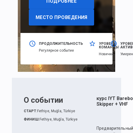
ПОДРОБНЕЕ
МЕСТО ПРОВЕДЕНИЯ
ПРОДОЛЖИТЕЛЬНОСТЬ
УРОВЕНЬ
УРОВЕ
КОМАНДЫ
АКТИВ
Регулярное событие
Новички
Умере
О событии
курс IYT Barebo
Skipper + VHF
СТАРТ
:
Fethiye, Muğla, Türkiye
ФИНИШ
:
Fethiye, Muğla, Türkiye
Предварительны