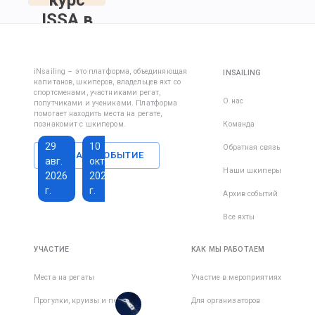
ISSA в
Мармарисе
Курс Inshore
iNsailing – это платформа, объединяющая
INSAILING
Skipper
капитанов, шкиперов, владельцев яхт со
спортсменами, участниками регат,
(капитан
О нас
попутчиками и учениками. Платформа
прибрежного
помогает находить места на регате,
плавания)
познакомит с шкипером.
Команда
29
10
Обратная связь
СОЗДАТЬ СОБЫТИЕ
авг.
окт.
Наши шкиперы
2026
2026
г.
г.
Архив событий
Все яхты
1 350 €
193 €
Всего дней
:
8
за
УЧАСТИЕ
КАК МЫ РАБОТАЕМ
Активных
активный
дней
:
7
день
Места на регаты
Участие в мероприятиях
Есть
Прогулки, круизы и переходы
Для организаторов
места в