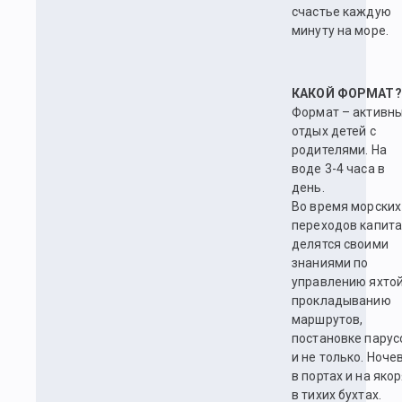
счастье каждую
минуту на море.
КАКОЙ ФОРМАТ?
Формат – активн
отдых детей с
родителями. На
воде 3-4 часа в
день.
Во время морских
переходов капит
делятся своими
знаниями по
управлению яхтой
прокладыванию
маршрутов,
постановке парус
и не только. Ноче
в портах и на яко
в тихих бухтах.