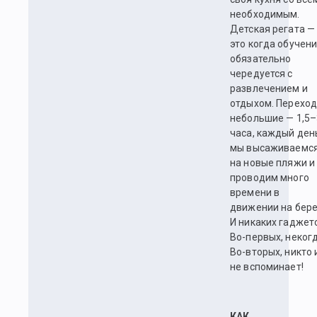
необходимым.
Детская регата —
это когда обучен
обязательно
чередуется с
развлечением и
отдыхом. Перехо
небольшие — 1,5–
часа, каждый ден
мы высаживаемс
на новые пляжи и
проводим много
времени в
движении на бере
И никаких гаджет
Во-первых, некогд
Во-вторых, никто 
не вспоминает!
КАК