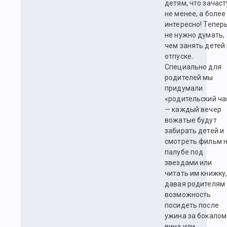
детям, что зачас
не менее, а более
интересно! Тепер
не нужно думать,
чем занять детей
отпуске.
Специально для
родителей мы
придумали
«родительский ча
— каждый вечер
вожатые будут
забирать детей и
смотреть фильм 
палубе под
звездами или
читать им книжку
давая родителям
возможность
посидеть после
ужина за бокалом
вина или