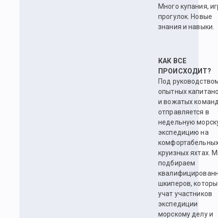
Много купания, иг
прогулок. Новые
знания и навыки.
КАК ВСЕ
ПРОИСХОДИТ?
Под руководство
опытных капитан
и вожатых коман
отправляется в
недельную морск
экспедицию на
комфортабельны
круизных яхтах. 
подбираем
квалифицирован
шкиперов, которы
учат участников
экспедиции
морскому делу и