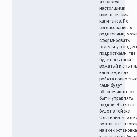
являются
настоящими
помощниками
капитанов. По
согласованию с
родителями, мож
сформировать
отдельную лодку 
подростками, где
будет опытный
вожатый и опытн
капитан, и где
ребята полность
сами будут
обеспечивать сво
быт и управлять
лодкой. Эта яхта
будет в той же
флотилии, что и в
остальные, поэто
на всех остановка
купаниях мы буд