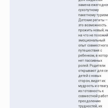
замена ежегодно
сухопутному
пакетному туризм
Детские регаты —
это возможность
прожить новый, н
на что не похожи
эмоциональный
опыт совместног
путешествия с
ребенком, в кото
нет пассивных
ролей. Родители
открывают для се
детей с новых
сторон, видят их
мудрость и отвагу
их готовность к
совместной работ
преодолению
трудностей, их