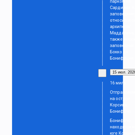
парком на
Сардинии. К
заповедник
относится с
архипелаг
Маддалена,
также морс
заповедник
Бокко ди
Бонифация.
15 июл. 2020
16 миль
Отправляем
на остров
Корсика,
Бонифачо.
Бонифачо
находится н
юге Корсики