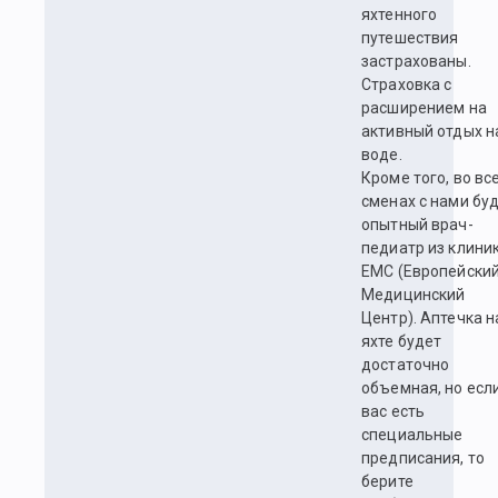
яхтенного
путешествия
застрахованы.
Страховка с
расширением на
активный отдых н
воде.
Кроме того, во вс
сменах с нами бу
опытный врач-
педиатр из клини
EMC (Европейски
Медицинский
Центр). Аптечка н
яхте будет
достаточно
объемная, но если
вас есть
специальные
предписания, то
берите