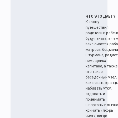
ЧТО ЭТО ДАЕТ?
К концу
путешествия
родители и ребен
будут знать, в че
заключается рабо
матроса, боцмана
штурмана, радист
помощника
капитана, а также
что такое
беседочный узел,
как вязать кранцы
набивать утку,
отдавать и
принимать
швартовы и зычн
кричать «якорь
чист», когда