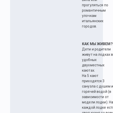
прогуляться по
романтичным
улочкам
итальянских
городов.
КАК МЫ ЖИВЕМ?
Дети и родители
живут на лодках 
удобных
двухместных
каютах.
На 5 кают
приходятся 3
санузла с душем 
горячей водой (в
зависимости от
модели лодки). Н
каждой лодке ест
своя кухня со все