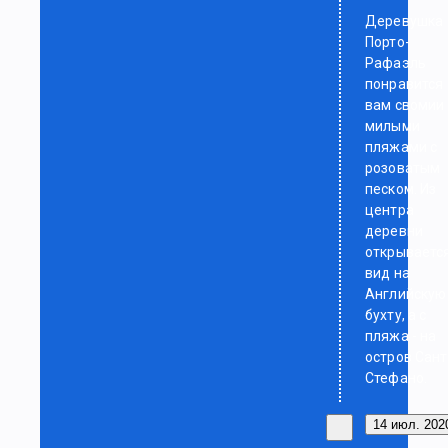
Деревушка
Порто-
Рафаэль
понравится
вам свомии
милыми
пляжами с
розоватым
песком. Из
центра
деревни
открываетс
вид на
Английскую
бухту, а с
пляжа - на
остров Сант
Стефано.
14 июл. 2020