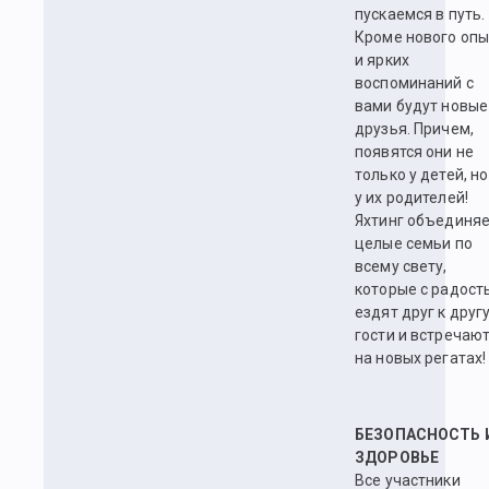
пускаемся в путь.
Кроме нового опы
и ярких
воспоминаний с
вами будут новые
друзья. Причем,
появятся они не
только у детей, но
у их родителей!
Яхтинг объединя
целые семьи по
всему свету,
которые с радост
ездят друг к другу
гости и встречаю
на новых регатах!
БЕЗОПАСНОСТЬ 
ЗДОРОВЬЕ
Все участники