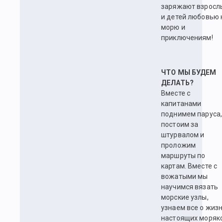
заряжают взросл
и детей любовью 
морю и
приключениям!
ЧТО МЫ БУДЕМ
ДЕЛАТЬ?
Вместе с
капитанами
поднимем паруса
постоим за
штурвалом и
проложим
маршруты по
картам. Вместе с
вожатыми мы
научимся вязать
морские узлы,
узнаем все о жиз
настоящих моряко