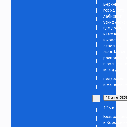
Верхний
город - это
лабиринт
узких улочек
где дома,
кажется,
вырастают 
отвесных
скал. Марин
расположе
в расщелин
между
полуостров
и материко
16 июл. 2020
17 миль
Возвращае
в Корсики н