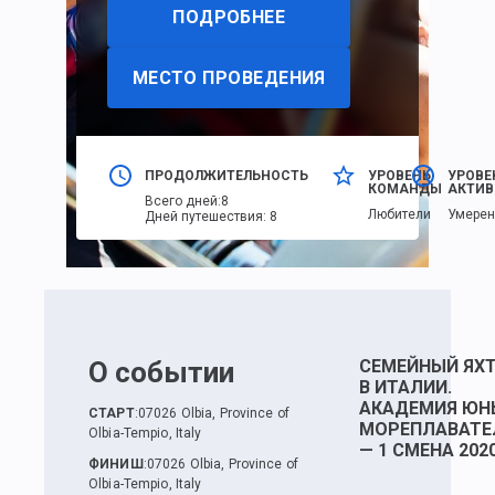
ПОДРОБНЕЕ
МЕСТО ПРОВЕДЕНИЯ
ПРОДОЛЖИТЕЛЬНОСТЬ
УРОВЕНЬ
УРОВЕ
КОМАНДЫ
АКТИВ
Всего дней
:
8
Любители
Умере
Дней путешествия
:
8
О событии
СЕМЕЙНЫЙ ЯХ
В ИТАЛИИ.
АКАДЕМИЯ ЮН
СТАРТ
:
07026 Olbia, Province of
МОРЕПЛАВАТЕ
Olbia-Tempio, Italy
— 1 СМЕНА 202
ФИНИШ
:
07026 Olbia, Province of
Olbia-Tempio, Italy