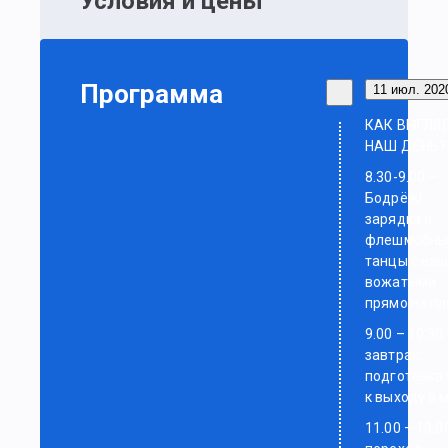
Условия и цены
Программа
11 июл. 2020
КАК ВЫГЛЯ
НАШ ДЕНЬ?
8.30-9.00 –
Бодрёж!
зарядка и
флешмобны
танцы с на
вожатыми
прямо на п
9.00 – 10.30
завтрак,
подготовка 
к выходу в 
11.00 – 13.0