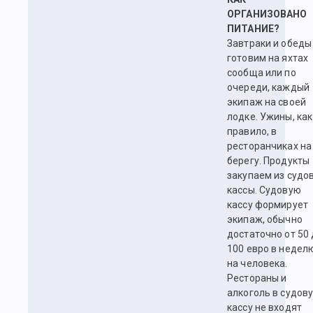
ОРГАНИЗОВАНО
ПИТАНИЕ?
Завтраки и обеды
готовим на яхтах
сообща или по
очереди, каждый
экипаж на своей
лодке. Ужины, как
правило, в
ресторанчиках на
берегу. Продукты
закупаем из судо
кассы. Судовую
кассу формирует
экипаж, обычно
достаточно от 50
100 евро в недел
на человека.
Рестораны и
алкоголь в судов
кассу не входят