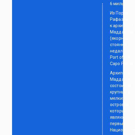
6 миль
Из Порто
Рафаэль ид
к архипелаг
Маддалена
(якорная
стоянка
недалеко о
Port of Cala
Capo Ferrari
Архипелаг
Маддалена
состоит из 7
крупных и 5
мелких
островов,
которые
являются
первым
Националь