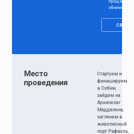
прощание,
обнимашки.
СВЕРН
Место
Стартуем и
проведения
финишируем
в Олбии,
зайдем на
Архипелаг
Маддалена,
заглянем в
живописный
порт Рафаэль,