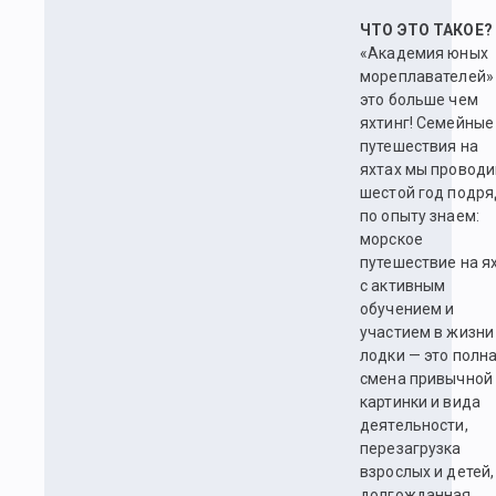
ЧТО ЭТО ТАКОЕ?
«Академия юных
мореплавателей»
это больше чем
яхтинг! Семейные
путешествия на
яхтах мы провод
шестой год подря
по опыту знаем:
морское
путешествие на я
с активным
обучением и
участием в жизни
лодки — это полн
смена привычной
картинки и вида
деятельности,
перезагрузка
взрослых и детей,
долгожданная