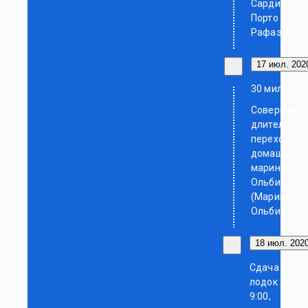
Сардинию,
Порто
Рафаэль.
17 июл. 2020
30 миль
Совершим
длительный
переход к
домашней
марине в
Ольбии
(Марина ди
Ольбия)
18 июл. 2020
Сдача
лодок до
9:00,