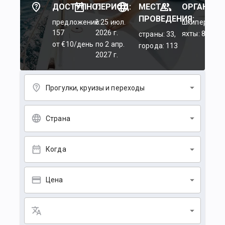
ДОСТУПНО:
ПЕРИОД:
МЕСТА
ОРГАНИЗА
ПРОВЕДЕНИЯ:
предложений:
c 25 июл.
шкиперы: 45
157
2026 г.
яхты: 84
страны: 33,
от €10/день
по 2 апр.
города: 113
2027 г.
Прогулки, круизы и переходы
Страна
Когда
Цена