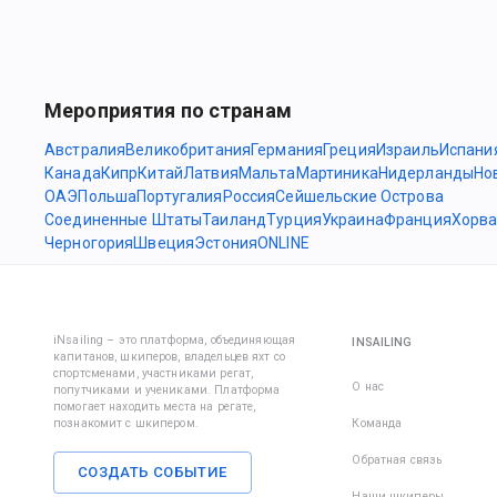
Мероприятия по странам
Австралия
Великобритания
Германия
Греция
Израиль
Испани
Канада
Кипр
Китай
Латвия
Мальта
Мартиника
Нидерланды
Но
ОАЭ
Польша
Португалия
Россия
Сейшельские Острова
Соединенные Штаты
Таиланд
Турция
Украина
Франция
Хорва
Черногория
Швеция
Эстония
ONLINE
iNsailing – это платформа, объединяющая
INSAILING
капитанов, шкиперов, владельцев яхт со
спортсменами, участниками регат,
О нас
попутчиками и учениками. Платформа
помогает находить места на регате,
познакомит с шкипером.
Команда
Обратная связь
СОЗДАТЬ СОБЫТИЕ
Наши шкиперы