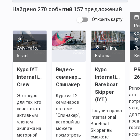
Найдено
270
событий
157
предложений
Открыть карту
Ре
со
Tel
Aviv-Yafo,
Tallinn,
Ли
Israel
Estonia
Ки
Курс IYT
Видео-
Курс
P
International
семинары:
International
2
Crew
Спинакер
Bareboat
Princ
Skipper
это
Этот курс
Курс из 12
(IYT)
потр
для тех, кто
семинаров
яхта
хочет стать
по теме
Получив права
для т
активным
"Спинакер",
International
пред
членом
который вы
Bareboat
гост
экипажа на
можете
Skipper вы
искл
моторной
посмотреть
сможете