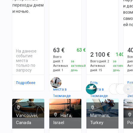
переходы днем
и да
и ночью.
возм
само
ей п
63 €
4
63 €
На данное
2 100 €
140 €
событие
Всего
Все
места
дней
:
1
за
Всего дней
:
2
за
дне
только по
Активных
активный
Активных
активный
Акт
запросу
дней
:
1
день
дней
:
15
день
дне
Подробнее
Есть
Есть
Ес
места в
места в
в
1
командe
1
командe
2
к
Vancouver,
Haifa,
Marmaris,
Canada
Israel
Turkey
Po