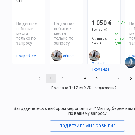
яхт.
1 050 €
175 €
На данное
На данное
На
событие
событие
со
Всего дней
:
места
места
ме
10
за
только по
только по
то
Активных
активный
запросу
запросу
за
дней
:
6
день
Подробнее
Подробнее
Есть
По
места в
1
командe
1
2
3
4
5
…
23
1
-
12
270
Показано
из
предложений
Затрудняетесь с выбором мероприятия? Мы подберём вам
по вашему запросу
ПОДБЕРИТЕ МНЕ СОБЫТИЕ