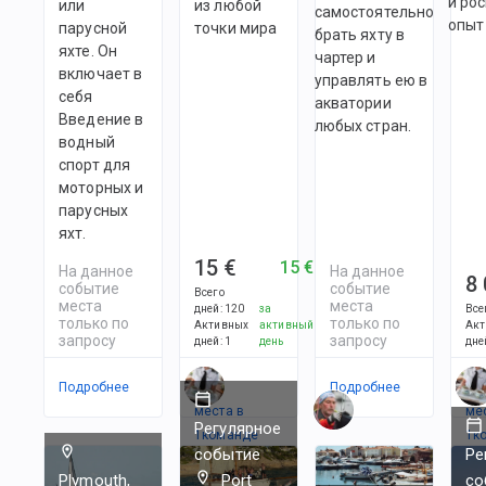
и ро
или
из любой
самостоятельно
опыт
парусной
точки мира
брать яхту в
яхте. Он
чартер и
включает в
управлять ею в
себя
акватории
Введение в
любых стран.
водный
спорт для
моторных и
парусных
яхт.
15 €
15 €
На данное
На данное
8
событие
событие
Всего
места
места
дней
:
120
за
Все
только по
только по
Активных
активный
Акт
запросу
запросу
дней
:
1
день
дне
Подробнее
Есть
Подробнее
Ес
места в
ме
Регулярное
1
командe
1
к
событие
Ре
Plymouth,
Port
со