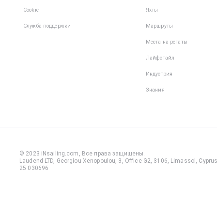
Cookie
Яхты
Служба поддержки
Маршруты
Места на регаты
Лайфстайл
Индустрия
Знания
© 2023 iNsailing.com,
Все права защищены
.
Laudend LTD, Georgiou Xenopoulou, 3, Office G2, 3106, Limassol, Cyprus,
25 030696