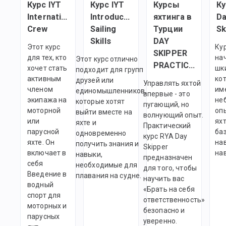
Курс IYT
Курс IYT
Курсы
Ку
International
Introductory
яхтинга в
Da
Crew
Sailing
Турции
Sk
Skills
DAY
Этот курс
Ку
SKIPPER
для тех, кто
на
Этот курс отлично
PRACTICAL
хочет стать
шк
подходит для групп
активным
ко
друзей или
Управлять яхтой
членом
им
единомышленников,
впервые - это
экипажа на
не
которые хотят
пугающий, но
моторной
оп
выйти вместе на
волнующий опыт.
или
яхт
яхте и
Практический
парусной
ба
одновременно
курс RYA Day
яхте. Он
на
получить знания и
Skipper
включает в
на
навыки,
предназначен
себя
необходимые для
для того, чтобы
Введение в
плавания на судне.
научить вас
водный
«Брать на себя
спорт для
ответственность»
моторных и
безопасно и
парусных
уверенно.