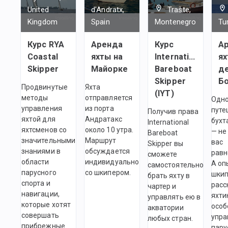
United
d'Andratx,
Trašte,
Kingdom
Spain
Montenegro
Tu
Курс RYA
Аренда
Курс
А
Coastal
яхты на
International
ях
Skipper
Майорке
Bareboat
де
Skipper
Б
Продвинутые
Яхта
(IYT)
методы
отправляется
Одн
управления
из порта
путе
Получив права
яхтой для
Андратакс
бухт
International
яхтсменов со
около 10 утра.
— не
Bareboat
значительными
Маршрут
вас
Skipper вы
знаниями в
обсуждается
равн
сможете
области
индивидуально
А оп
самостоятельно
парусного
со шкипером.
шкип
брать яхту в
спорта и
расс
чартер и
навигации,
яхти
управлять ею в
которые хотят
особ
акватории
совершать
упра
любых стран.
прибрежные
пару