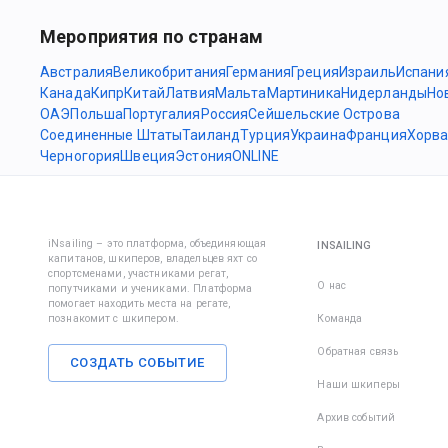
Мероприятия по странам
Австралия
Великобритания
Германия
Греция
Израиль
Испани
Канада
Кипр
Китай
Латвия
Мальта
Мартиника
Нидерланды
Но
ОАЭ
Польша
Португалия
Россия
Сейшельские Острова
Соединенные Штаты
Таиланд
Турция
Украина
Франция
Хорва
Черногория
Швеция
Эстония
ONLINE
iNsailing – это платформа, объединяющая
INSAILING
капитанов, шкиперов, владельцев яхт со
спортсменами, участниками регат,
О нас
попутчиками и учениками. Платформа
помогает находить места на регате,
познакомит с шкипером.
Команда
Обратная связь
СОЗДАТЬ СОБЫТИЕ
Наши шкиперы
Архив событий