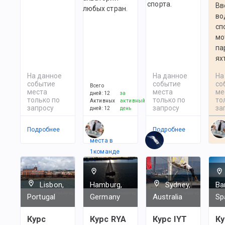
спорта.
Вв
любых стран.
во
сп
мо
па
ях
На данное
На данное
На
событие
событие
со
Всего
места
места
ме
дней
:
12
за
только по
только по
то
Активных
активный
запросу
запросу
за
дней
:
12
день
Подробнее
Есть
Подробнее
По
места в
1
командe
Lisbon,
Hamburg,
Sydney,
Ba
Portugal
Germany
Australia
Sp
Курс
Курс RYA
Курс IYT
Ку