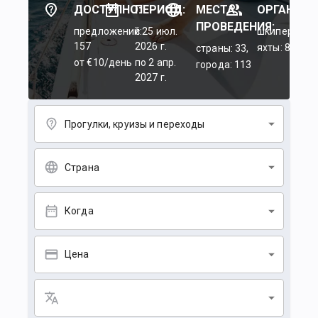
ДОСТУПНО:
ПЕРИОД:
МЕСТА
ОРГАНИЗА
ПРОВЕДЕНИЯ:
предложений:
c 25 июл.
шкиперы: 45
157
2026 г.
яхты: 84
страны: 33,
от €10/день
по 2 апр.
города: 113
2027 г.
Прогулки, круизы и переходы
Страна
Когда
Цена