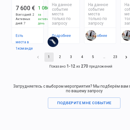
На данное
На данное
На
7 600 €
1 086 €
событие
событие
со
места
места
ме
Всего дней
:
2
за
только по
только по
то
Активных
активный
запросу
запросу
за
дней
:
7
день
Есть
Подробнее
Подробнее
По
места в
1
командe
1
2
3
4
5
…
23
1
-
12
270
Показано
из
предложений
Затрудняетесь с выбором мероприятия? Мы подберём вам
по вашему запросу
ПОДБЕРИТЕ МНЕ СОБЫТИЕ