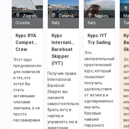
Zagreb,
Catania,
Naples,
Ma
Croatia
Italy
Italy
Tu
Курс RYA
Курс
Курс IYT
Ку
Competent
International
Try Sailing
Ba
Crew
Bareboat
Sk
Это
Skipper
увлекательный
Этот курс
Эт
(IYT)
практический
предназначен
дл
курс, который
для новичков
хо
Получив права
позволяет
и тех, кто
ак
International
получить
хотел бы
чл
Bareboat
удовольствие
стать
эк
Skipper вы
от яхтинга и
активными
мо
сможете
одновременно
членами
ил
самостоятельно
изучить
экипажа, а не
па
брать яхту в
базовые
просто
ях
чартер и
навыки
пассажирами.
вк
управлять ею в
парусного
се
акватории