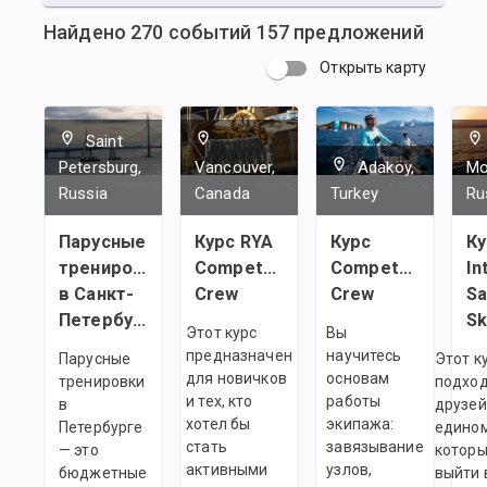
Найдено
270
событий
157
предложений
Открыть карту
Saint
Petersburg,
Vancouver,
Adaköy,
Mo
Russia
Canada
Turkey
Ru
Парусные
Курс RYA
Курс
Ку
тренировки
Competent
Competent
In
в Санкт-
Crew
Crew
Sa
Петербурге
Sk
Этот курс
Вы
предназначен
научитесь
Парусные
Этот к
для новичков
основам
тренировки
подход
и тех, кто
работы
в
друзей
хотел бы
экипажа:
Петербурге
едино
стать
завязывание
— это
которы
активными
узлов,
бюджетные
выйти 