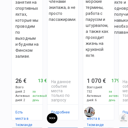
членами
морские
занятия на
яхте и
экипажа, а не
термины,
спортивных
однов
просто
работа с
яхтах,
получи
пассажирами.
парусом и
которые мы
навыки
штурвалом,
проводим
необх
а также как
по
плаван
проходит
выходным
жизнь на
и будням на
круизной
Финском
яхте.
заливе.
26 €
1 070 €
13 €
179 €
На данное
На
событие
со
Всего
Всего дней
:
места
ме
дней
:
2
за
732
за
только по
то
Активных
активный
Активных
активный
запросу
за
дней
:
2
день
дней
:
6
день
Есть
Подробнее
Есть
По
места в
места в
1
командe
1
командe