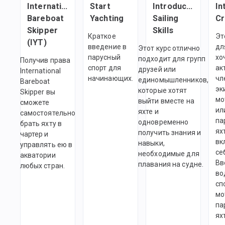
International
Start
Introductory
In
Bareboat
Yachting
Sailing
C
Skipper
Skills
Краткое
Эт
(IYT)
введение в
дл
Этот курс отлично
парусный
хо
подходит для групп
Получив права
спорт для
ак
друзей или
International
начинающих.
чл
единомышленников,
Bareboat
эк
которые хотят
Skipper вы
мо
выйти вместе на
сможете
ил
яхте и
самостоятельно
па
одновременно
брать яхту в
ях
получить знания и
чартер и
вк
навыки,
управлять ею в
се
необходимые для
акватории
Вв
плавания на судне.
любых стран.
во
сп
мо
па
ях