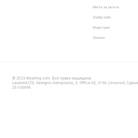
Места на регаты
Лайфстайл
Индустрия
Знания
© 2023 iNsailing.com,
Все права защищены
.
Laudend LTD, Georgiou Xenopoulou, 3, Office G2, 3106, Limassol, Cyprus,
25 030696