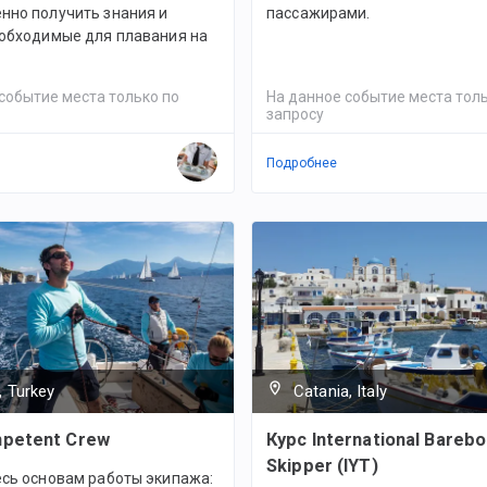
нно получить знания и
пассажирами.
еобходимые для плавания на
событие места только по
На данное событие места толь
запросу
Подробнее
, Turkey
Catania, Italy
petent Crew
Курс International Barebo
Skipper (IYT)
есь основам работы экипажа: