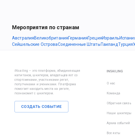
Мероприятия по странам
Австралия
Великобритания
Германия
Греция
Израиль
Испани
Сейшельские Острова
Соединенные Штаты
Таиланд
Турция
iNsailing – это платформа, объединяющая
INSAILING
капитанов, шкиперов, владельцев яхт со
спортсменами, участниками регат,
О нас
попутчиками и учениками. Платформа
помогает находить места на регате,
познакомит с шкипером.
Команда
Обратная связь
СОЗДАТЬ СОБЫТИЕ
Наши шкиперы
Архив событий
Все яхты