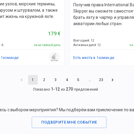
е узлов, морские термины,
Получив права International B
арусом и штурвалом, а также
Skipper вы сможете самостоя
ит жизнь на круизной яхте.
брать яхту в чартер и управля
акватории любых стран.
179 €
2
Всего дней
:
12
й
:
6
за активный день
Активных дней
:
12
за
в
1
командe
Есть места в
1
командe
1
2
3
4
5
…
23
1
-
12
270
Показано
из
предложений
есь с выбором мероприятия? Мы подберём вам приключение по в
ПОДБЕРИТЕ МНЕ СОБЫТИЕ