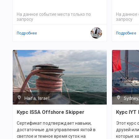
На данное событие места только по
На данное 
запросу
запросу
Подробнее
Подробнее
Haifa, Israel
Sydney,
Курс ISSA Offshore Skipper
Курс IYT 
Сертификат подтверждает навыки,
Этот курс 
достаточные для управления яхтой в
друзей ил
светлое и темное время суток на
которые хо