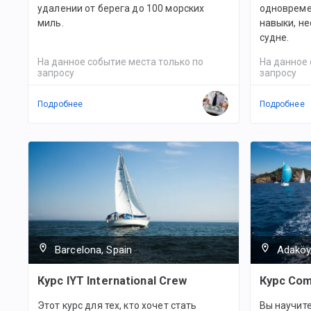
удалении от берега до 100 морских
одновреме
миль.
навыки, н
судне.
На данное событие места только по
На данное 
запросу
запросу
Подробнее
Подробнее
Barcelona, Spain
Adaköy
Курс IYT International Crew
Курс Com
Этот курс для тех, кто хочет стать
Вы научит