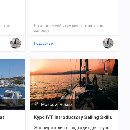
ко по
На данное событие места только по
запросу
Подробнее
Moscow, Russia
at
Курс IYT Introductory Sailing Skills
Этот курс отлично подходит для групп