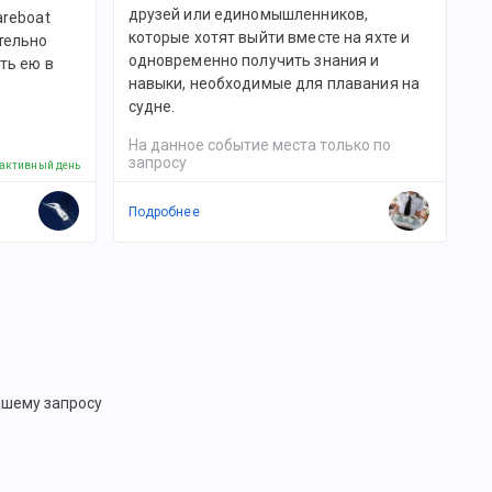
друзей или единомышленников,
areboat
которые хотят выйти вместе на яхте и
тельно
одновременно получить знания и
ть ею в
навыки, необходимые для плавания на
судне.
На данное событие места только по
запросу
 активный день
Подробнее
ашему запросу