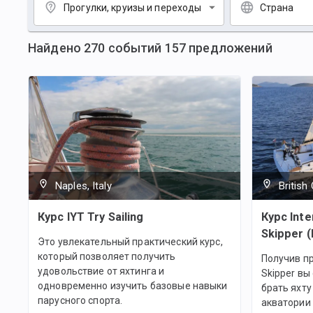
Прогулки, круизы и переходы
Страна
Найдено
270
событий
157
предложений
Naples, Italy
British
Курс IYT Try Sailing
Курс Inte
Skipper (
Это увлекательный практический курс,
который позволяет получить
Получив пр
удовольствие от яхтинга и
Skipper в
одновременно изучить базовые навыки
брать яхту
парусного спорта.
акватории 