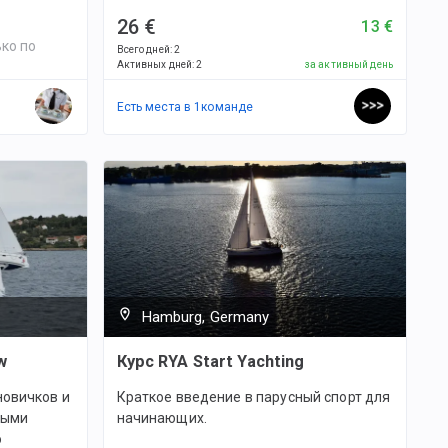
26 €
13 €
ко по
Всего дней
:
2
Активных дней
:
2
за активный день
Есть места в
1
командe
Hamburg, Germany
w
Курс RYA Start Yachting
новичков и
Краткое введение в парусный спорт для
вными
начинающих.
о