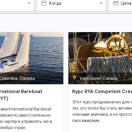
Когда
Цена
 Columbia, Canada
Vancouver, Canada
rnational Bareboat
Курс RYA Competent Cre
IYT)
Этот курс предназначен для 
тех, кто хотел бы стать акти
ава International Bareboat
членами экипажа, а не прост
ы сможете самостоятельно
пассажирами.
 в чартер и управлять ею в
любых стран.