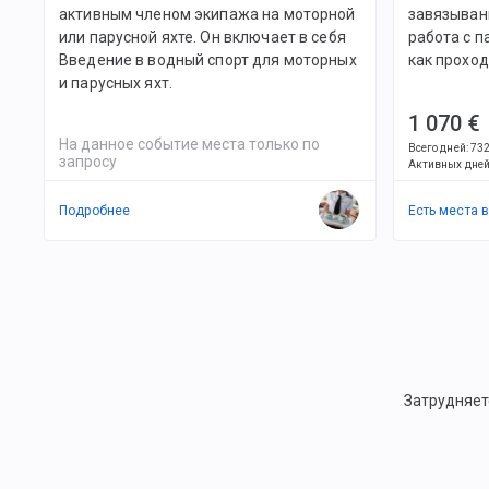
активным членом экипажа на моторной
завязывани
или парусной яхте. Он включает в себя
работа с п
Введение в водный спорт для моторных
как проход
и парусных яхт.
1 070 €
На данное событие места только по
Всего дней
:
73
запросу
Активных дне
Подробнее
Есть места 
Затрудняет