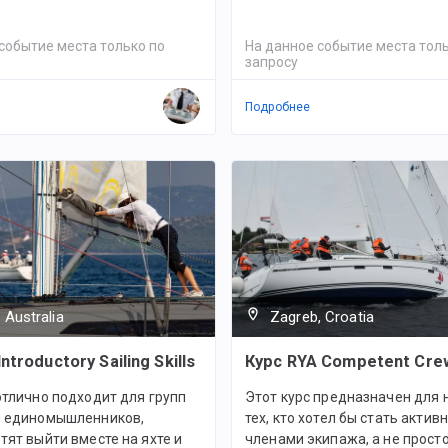
событие места только по
На данное событие места толь
запросу
Подробнее
 Australia
Zagreb, Croatia
Introductory Sailing Skills
Курс RYA Competent Cre
отлично подходит для групп
Этот курс предназначен для 
и единомышленников,
тех, кто хотел бы стать акти
тят выйти вместе на яхте и
членами экипажа, а не прост