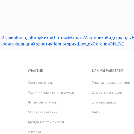
я
Италия
Канада
Кипр
Китай
Латвия
Мальта
Мартиника
Нидерланды
Украина
Франция
Хорватия
Черногория
Швеция
Эстония
ONLINE
УЧАСТИЕ
КАК МЫ РАБОТАЕМ
Места на регаты
Участие в мероприятиях
Прогулки, круизы и переходы
Для организаторов
Яхт школы и курсы
Для участников
Морская практика
FAQs
Аренда яхт от 2-х часов!
Рыбалка