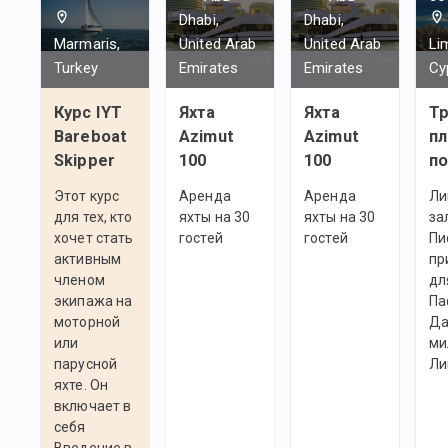
Dhabi,
Dhabi,
Marmaris,
United Arab
United Arab
Li
Turkey
Emirates
Emirates
Cy
Курс IYT
Яхта
Яхта
Тр
Bareboat
Azimut
Azimut
пл
Skipper
100
100
по
Этот курс
Аренда
Аренда
Ли
для тех, кто
яхты на 30
яхты на 30
за
хочет стать
гостей
гостей
Пи
активным
пр
членом
дл
экипажа на
Па
моторной
Да
или
ми
парусной
Ли
яхте. Он
включает в
себя
Введение в