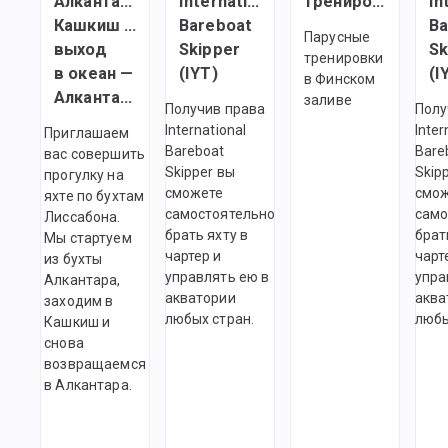
Алкантара —
International
тренировки
In
Кашкиш —
Bareboat
Ba
Парусные
выход
Skipper
Sk
тренировки
в океан —
(IYT)
(I
в Финском
Алкантара
заливе
Получив права
Полу
International
Inter
Приглашаем
Bareboat
Bare
вас совершить
Skipper вы
Skip
прогулку на
сможете
смо
яхте по бухтам
самостоятельно
само
Лиссабона.
брать яхту в
брат
Мы стартуем
чартер и
чарт
из бухты
управлять ею в
упра
Алкантара,
акватории
аква
заходим в
любых стран.
любы
Кашкиш и
снова
возвращаемся
в Алкантара.