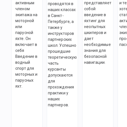
активным
представляет
и те
проводятся в
членом
собой
хот
наших классах
экипажа на
введение в
ста
в Санкт-
моторной
яхтинг для
акт
Петербурге, а
или
неопытных
чле
также у
парусной
шкиперов и
эки
инструкторов
яхте. Он
дает
про
партнерских
включает в
необходимые
пас
школ. Успешно
себя
знания для
прошедшие
Введение в
безопасной
теоретическую
водный
навигации.
часть
спорт для
курсанты
моторных и
допускаются
парусных
для
яхт.
прохождения
практики у
наших
партнеров.