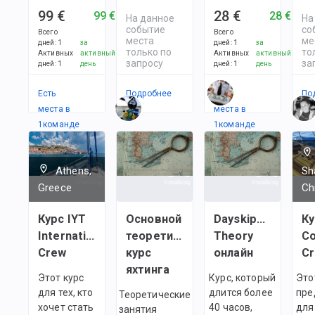
99 €
28 €
99 €
28 €
На данное
На
событие
со
Всего
Всего
места
ме
дней
:
1
за
дней
:
1
за
только по
то
Активных
активный
Активных
активный
запросу
за
дней
:
1
день
дней
:
1
день
Есть
Подробнее
Есть
По
места в
места в
1
командe
1
командe
Athens,
Sh
Greece
Ch
Курс IYT
Основной
Dayskipper
Ку
International
теоретический
Theory
C
Crew
курс
онлайн
C
яхтинга
Этот курс
Курс, который
Это
для тех, кто
длится более
пре
Теоретические
хочет стать
40 часов,
для
занятия