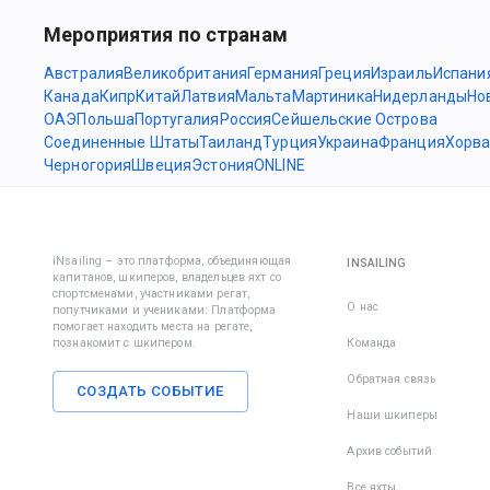
Мероприятия по странам
Австралия
Великобритания
Германия
Греция
Израиль
Испани
Канада
Кипр
Китай
Латвия
Мальта
Мартиника
Нидерланды
Но
ОАЭ
Польша
Португалия
Россия
Сейшельские Острова
Соединенные Штаты
Таиланд
Турция
Украина
Франция
Хорва
Черногория
Швеция
Эстония
ONLINE
iNsailing – это платформа, объединяющая
INSAILING
капитанов, шкиперов, владельцев яхт со
спортсменами, участниками регат,
О нас
попутчиками и учениками. Платформа
помогает находить места на регате,
познакомит с шкипером.
Команда
Обратная связь
СОЗДАТЬ СОБЫТИЕ
Наши шкиперы
Архив событий
Все яхты