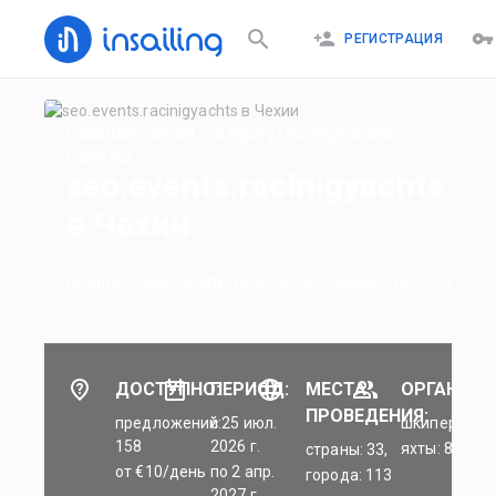
РЕГИСТРАЦИЯ
Главная
/
event.category.racinigYachts
/
Czechia
seo.events.racinigyachts
в Чехии
results.header.headerDescriptionCategory.racinigYachts
ДОСТУПНО:
ПЕРИОД:
МЕСТА
ОРГАНИЗА
ПРОВЕДЕНИЯ:
предложений:
c 25 июл.
шкиперы: 45
158
2026 г.
яхты: 84
страны: 33,
от €10/день
по 2 апр.
города: 113
2027 г.