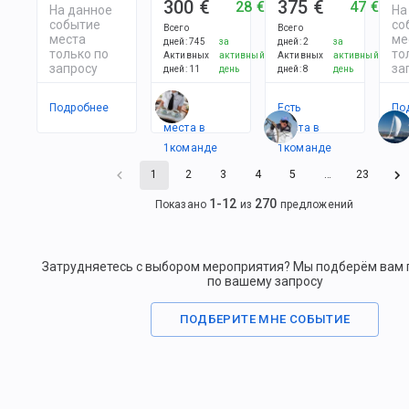
300 €
375 €
28 €
47 €
На данное
На
событие
со
Всего
Всего
места
ме
дней
:
745
за
дней
:
2
за
только по
то
Активных
активный
Активных
активный
запросу
за
дней
:
11
день
дней
:
8
день
Подробнее
Есть
Есть
По
места в
места в
1
командe
1
командe
1
2
3
4
5
…
23
1
-
12
270
Показано
из
предложений
Затрудняетесь с выбором мероприятия? Мы подберём вам
по вашему запросу
ПОДБЕРИТЕ МНЕ СОБЫТИЕ