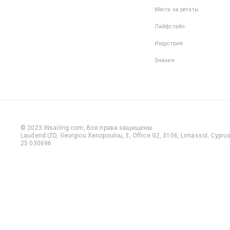
Места на регаты
Лайфстайл
Индустрия
Знания
© 2023 iNsailing.com,
Все права защищены
.
Laudend LTD, Georgiou Xenopoulou, 3, Office G2, 3106, Limassol, Cyprus,
25 030696