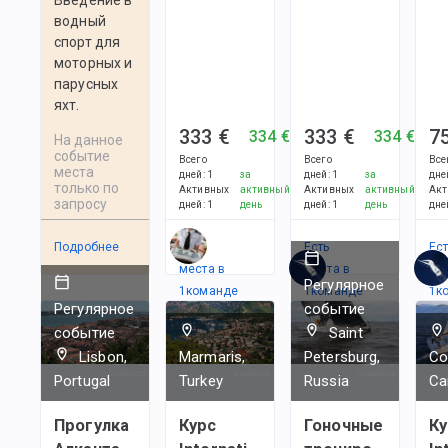
водный
спорт для
моторных и
парусных
яхт.
333 €
333 €
7
334 €
334 €
На данное
событие
Всего
Всего
Все
места
дней
:
1
за
дней
:
1
за
дне
только по
Активных
активный
Активных
активный
Акт
запросу
дней
:
1
день
дней
:
1
день
дне
Подробнее
Есть
Есть
Ес
места в
места в
ме
Регулярное
1
командe
1
командe
1
к
Регулярное
событие
событие
Saint
Lisbon,
Marmaris,
Petersburg,
Co
Portugal
Turkey
Russia
Ca
Прогулка
Курс
Гоночные
Ку