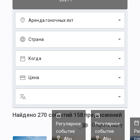
Аренда гоночных яхт
Страна
Когда
Цена
Найдено
270
событий
158
предложений
Регулярное
Регулярное
Открыть карту
событие
событие
Ре
Abu
Abu
со