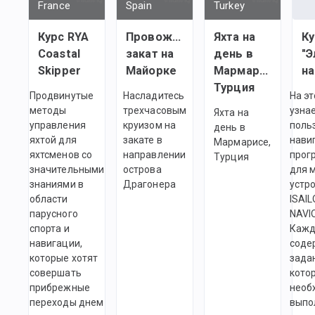
France
Spain
Turkey
Курс RYA
Провожаем
Яхта на
Ку
Coastal
закат на
день в
"Э
Skipper
Майорке
Мармарисе,
Турция
Продвинутые
Насладитесь
На эт
методы
трехчасовым
узнае
Яхта на
управления
круизом на
поль
день в
яхтой для
закате в
нави
Мармарисе,
яхтсменов со
направлении
прог
Турция
значительными
острова
для 
знаниями в
Драгонера
устро
области
ISAIL
парусного
NAVI
спорта и
Кажд
навигации,
соде
которые хотят
зада
совершать
кото
прибрежные
необ
переходы днем
выпо