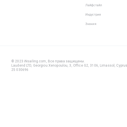
Лайфстайл
Индустрия
Знания
© 2023 iNsailing.com,
Все права защищены
.
Laudend LTD, Georgiou Xenopoulou, 3, Office G2, 3106, Limassol, Cyprus,
25 030696