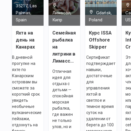
35217, Las
Palmas,
Лимасол,
Gdańsk,
Cal
Spain
Кипр
Poland
US
Яхта на
Семейная
Курс ISSA
Ку
день на
рыбалка
Offshore
In
Канарах
на
Skipper
C
литрини в
В дневной
Сертификат
Эт
Лимассоле
прогулке на
подтверждает
дл
яхте по
навыки,
хо
Отличная
Канарским
достаточные
ак
идея для
островам вы
для
чл
отдыха с
сможете за
управления
эк
детьми —
короткий срок
яхтой в
мо
спокойная
увидеть
светлое и
ил
морская
необычные
темное время
па
рыбалка,
вулканические
суток на
ях
где важен
пейзажи,
удалении от
вк
не только
отдохнуть на
берега до 100
се
улов, но и
берегу
морских миль.
Вв