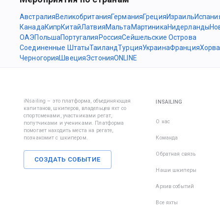
Австралия
Великобритания
Германия
Греция
Израиль
Испани
Канада
Кипр
Китай
Латвия
Мальта
Мартиника
Нидерланды
Но
ОАЭ
Польша
Португалия
Россия
Сейшельские Острова
Соединенные Штаты
Таиланд
Турция
Украина
Франция
Хорва
Черногория
Швеция
Эстония
ONLINE
iNsailing – это платформа, объединяющая
INSAILING
капитанов, шкиперов, владельцев яхт со
спортсменами, участниками регат,
О нас
попутчиками и учениками. Платформа
помогает находить места на регате,
познакомит с шкипером.
Команда
Обратная связь
СОЗДАТЬ СОБЫТИЕ
Наши шкиперы
Архив событий
Все яхты