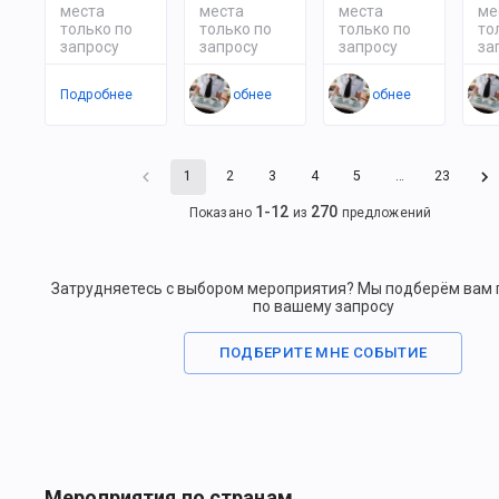
места
места
места
ме
только по
только по
только по
то
запросу
запросу
запросу
за
Подробнее
Подробнее
Подробнее
По
1
2
3
4
5
…
23
1
-
12
270
Показано
из
предложений
Затрудняетесь с выбором мероприятия? Мы подберём вам
по вашему запросу
ПОДБЕРИТЕ МНЕ СОБЫТИЕ
Мероприятия по странам