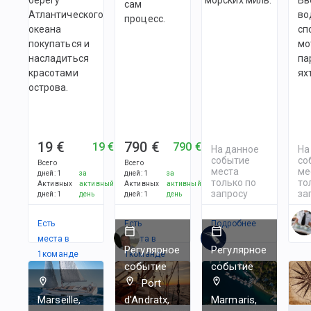
сам
Атлантического
во
процесс.
океана
сп
покупаться и
мо
насладиться
па
красотами
ях
острова.
19 €
790 €
19 €
790 €
На данное
На
событие
со
Всего
Всего
места
ме
дней
:
1
за
дней
:
1
за
только по
то
Активных
активный
Активных
активный
запросу
за
дней
:
1
день
дней
:
1
день
Есть
Есть
Подробнее
По
места в
места в
Регулярное
Регулярное
1
командe
1
командe
событие
событие
Port
Marseille,
d'Andratx,
Marmaris,