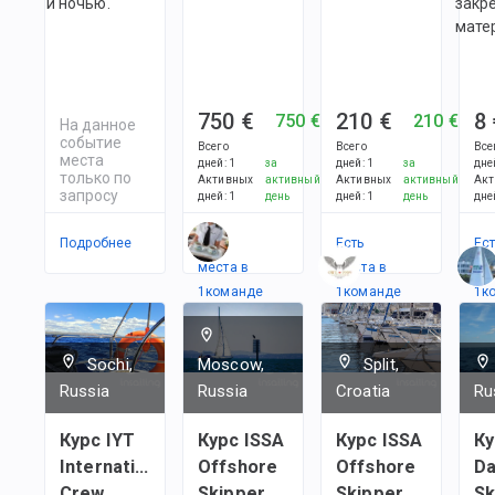
и ночью.
закр
мате
750 €
210 €
8 
750 €
210 €
На данное
событие
Всего
Всего
Все
места
дней
:
1
за
дней
:
1
за
дне
только по
Активных
активный
Активных
активный
Акт
запросу
дней
:
1
день
дней
:
1
день
дне
Подробнее
Есть
Есть
Ес
места в
места в
ме
1
командe
1
командe
1
к
Sochi,
Moscow,
Split,
Russia
Russia
Croatia
Ru
Курс IYT
Курс ISSA
Курс ISSA
Ку
International
Offshore
Offshore
Da
Crew
Skipper
Skipper
Sk