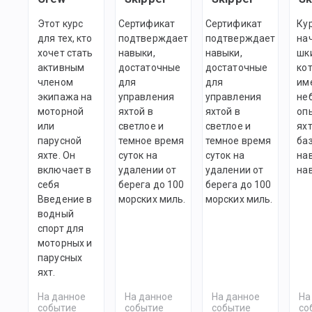
Этот курс
Сертификат
Сертификат
Ку
для тех, кто
подтверждает
подтверждает
на
хочет стать
навыки,
навыки,
шк
активным
достаточные
достаточные
ко
членом
для
для
им
экипажа на
управления
управления
не
моторной
яхтой в
яхтой в
оп
или
светлое и
светлое и
яхт
парусной
темное время
темное время
ба
яхте. Он
суток на
суток на
на
включает в
удалении от
удалении от
на
себя
берега до 100
берега до 100
Введение в
морских миль.
морских миль.
водный
спорт для
моторных и
парусных
яхт.
На данное
На данное
На данное
На
событие
событие
событие
со