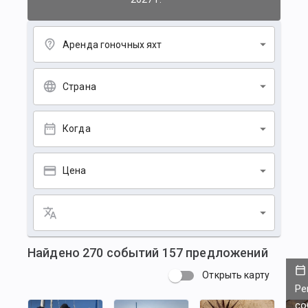
Аренда гоночных яхт
Страна
Когда
Цена
Найдено
270
событий
157
предложений
Открыть карту
Ре
со