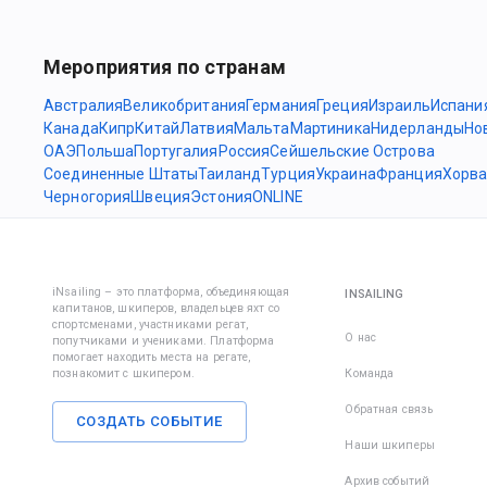
Мероприятия по странам
Австралия
Великобритания
Германия
Греция
Израиль
Испани
Канада
Кипр
Китай
Латвия
Мальта
Мартиника
Нидерланды
Но
ОАЭ
Польша
Португалия
Россия
Сейшельские Острова
Соединенные Штаты
Таиланд
Турция
Украина
Франция
Хорва
Черногория
Швеция
Эстония
ONLINE
iNsailing – это платформа, объединяющая
INSAILING
капитанов, шкиперов, владельцев яхт со
спортсменами, участниками регат,
О нас
попутчиками и учениками. Платформа
помогает находить места на регате,
познакомит с шкипером.
Команда
Обратная связь
СОЗДАТЬ СОБЫТИЕ
Наши шкиперы
Архив событий