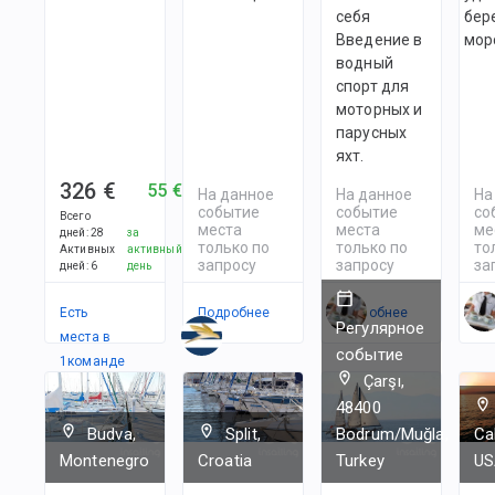
себя
бер
Введение в
мор
водный
спорт для
моторных и
парусных
яхт.
326 €
55 €
На данное
На данное
На
событие
событие
со
Всего
места
места
ме
дней
:
28
за
только по
только по
то
Активных
активный
запросу
запросу
за
дней
:
6
день
Есть
Подробнее
Подробнее
По
Регулярное
места в
событие
1
командe
Çarşı,
48400
Budva,
Split,
Bodrum/Muğla,
Cal
Montenegro
Croatia
Turkey
US