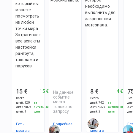
который вы
необходимо
можете
выполнить для
посмотреть
закрепления
из любой
материала.
точки мира.
Затрагивает
все аспекты
настройки
рангоута,
такелажа и
парусов
15 €
8 €
7
15 €
4 €
На данное
событие
Всего
Всего
Все
места
дней
:
120
за
дней
:
742
за
дне
только по
Активных
активный
Активных
активный
Акт
запросу
дней
:
1
день
дней
:
2
день
дне
Есть
Подробнее
Есть
Ес
места в
места в
ме