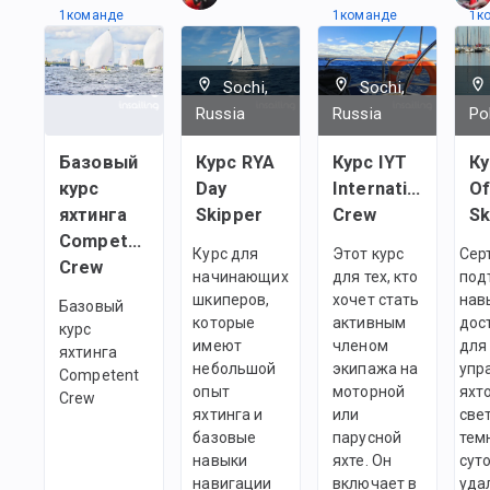
1
командe
1
командe
1
к
Sochi,
Sochi,
Russia
Russia
Po
Базовый
Курс RYA
Курс IYT
Ку
курс
Day
International
Of
яхтинга
Skipper
Crew
Sk
Сompetent
Курс для
Этот курс
Сер
Crew
начинающих
для тех, кто
под
шкиперов,
хочет стать
нав
Базовый
которые
активным
дос
курс
имеют
членом
для
яхтинга
небольшой
экипажа на
упр
Сompetent
опыт
моторной
яхт
Crew
яхтинга и
или
све
базовые
парусной
тем
навыки
яхте. Он
суто
навигации
включает в
уда