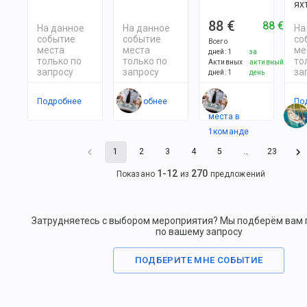
ях
88 €
88 €
На данное
На данное
На
событие
событие
со
Всего
места
места
ме
дней
:
1
за
только по
только по
то
Активных
активный
запросу
запросу
за
дней
:
1
день
Подробнее
Подробнее
Есть
По
места в
1
командe
1
2
3
4
5
…
23
1
-
12
270
Показано
из
предложений
Затрудняетесь с выбором мероприятия? Мы подберём вам
по вашему запросу
ПОДБЕРИТЕ МНЕ СОБЫТИЕ