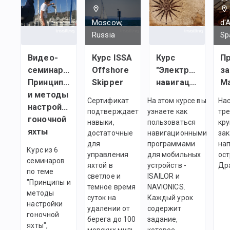
Moscow,
d'
Russia
Sp
Видео-
Курс ISSA
Курс
П
семинары:
Offshore
"Электронная
за
Принципы
Skipper
навигация"
М
и методы
Сертификат
На этом курсе вы
На
настройки
подтверждает
узнаете как
тр
гоночной
навыки,
пользоваться
кру
яхты
достаточные
навигационными
зак
для
программами
на
Курс из 6
управления
для мобильных
ос
семинаров
яхтой в
устройств -
Др
по теме
светлое и
ISAILOR и
"Принципы и
темное время
NAVIONICS.
методы
суток на
Каждый урок
настройки
удалении от
содержит
гоночной
берега до 100
задание,
яхты",
морских миль.
которое