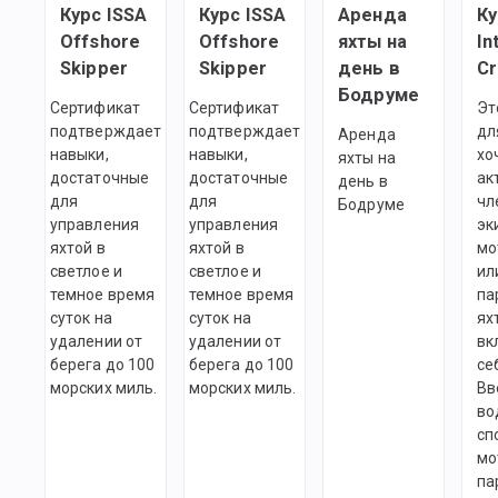
Курс ISSA
Курс ISSA
Аренда
Ку
Offshore
Offshore
яхты на
In
Skipper
Skipper
день в
C
Бодруме
Сертификат
Сертификат
Эт
подтверждает
подтверждает
дл
Аренда
навыки,
навыки,
хо
яхты на
достаточные
достаточные
ак
день в
для
для
чл
Бодруме
управления
управления
эк
яхтой в
яхтой в
мо
светлое и
светлое и
ил
темное время
темное время
па
суток на
суток на
ях
удалении от
удалении от
вк
берега до 100
берега до 100
се
морских миль.
морских миль.
Вв
во
сп
мо
па