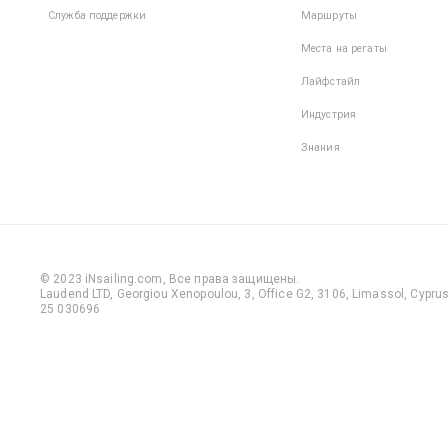
Служба поддержки
Маршруты
Места на регаты
Лайфстайл
Индустрия
Знания
© 2023 iNsailing.com,
Все права защищены
.
Laudend LTD, Georgiou Xenopoulou, 3, Office G2, 3106, Limassol, Cyprus,
25 030696