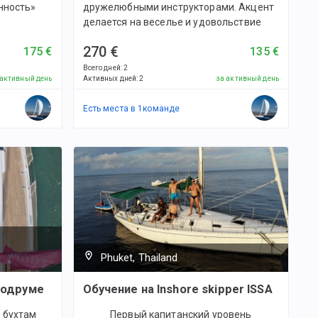
нность»
дружелюбными инструкторами. Акцент
делается на веселье и удовольствие
270 €
175 €
135 €
Всего дней
:
2
 активный день
Активных дней
:
2
за активный день
Есть места в
1
командe
Phuket, Thailand
Бодруме
Обучение на Inshore skipper ISSA
 бухтам
Первый капитанский уровень