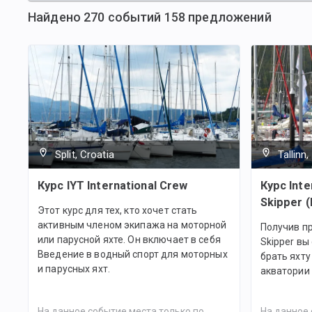
Найдено
270
событий
158
предложений
Split, Croatia
Tallinn
Курс IYT International Crew
Курс Inte
Skipper (
Этот курс для тех, кто хочет стать
активным членом экипажа на моторной
Получив пр
или парусной яхте. Он включает в себя
Skipper в
Введение в водный спорт для моторных
брать яхту
и парусных яхт.
акватории 
На данное событие места только по
На данное 