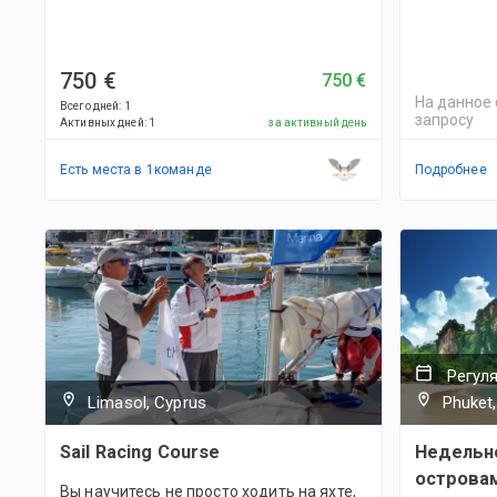
750 €
750 €
На данное 
Всего дней
:
1
запросу
Активных дней
:
1
за активный день
Есть места в
1
командe
Подробнее
Регул
Limasol, Cyprus
Phuket,
Sail Racing Course
Недельн
острова
Вы научитесь не просто ходить на яхте,