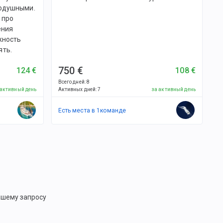
нодушными.
 про
ения
жность
ять.
750 €
124 €
108 €
Всего дней
:
8
 активный день
Активных дней
:
7
за активный день
Есть места в
1
командe
ашему запросу