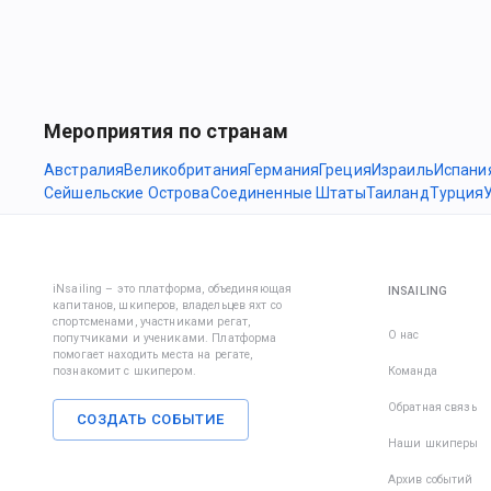
Мероприятия по странам
Австралия
Великобритания
Германия
Греция
Израиль
Испани
Сейшельские Острова
Соединенные Штаты
Таиланд
Турция
iNsailing – это платформа, объединяющая
INSAILING
капитанов, шкиперов, владельцев яхт со
спортсменами, участниками регат,
О нас
попутчиками и учениками. Платформа
помогает находить места на регате,
познакомит с шкипером.
Команда
Обратная связь
СОЗДАТЬ СОБЫТИЕ
Наши шкиперы
Архив событий