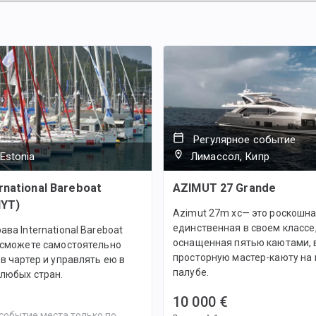
Регулярное событие
, Estonia
Лимассол, Кипр
rnational Bareboat
AZIMUT 27 Grande
IYT)
Azimut 27m xc— это роскошна
единственная в своем классе
ава International Bareboat
оснащенная пятью каютами,
ы сможете самостоятельно
просторную мастер-каюту на 
 в чартер и управлять ею в
палубе.
любых стран.
10 000 €
событие места только по