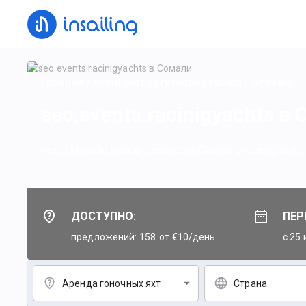
Главная
/
event.category.racinigYachts
/
Somalia
seo.events.racinigyachts в
results.header.headerDescriptionCategory.racinigYachts
ДОСТУПНО:
ПЕР
предложений: 158
от €10/день
c 25 
Аренда гоночных яхт
Страна