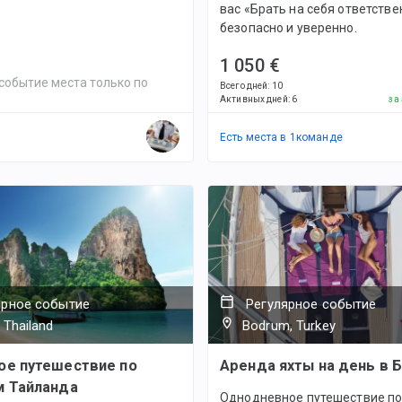
вас «Брать на себя ответстве
безопасно и уверенно.
1 050 €
событие места только по
Всего дней
:
10
Активных дней
:
6
за
Есть места в
1
командe
ярное событие
Регулярное событие
 Thailand
Bodrum, Turkey
ое путешествие по
Аренда яхты на день в 
м Тайланда
Однодневное путешествие по