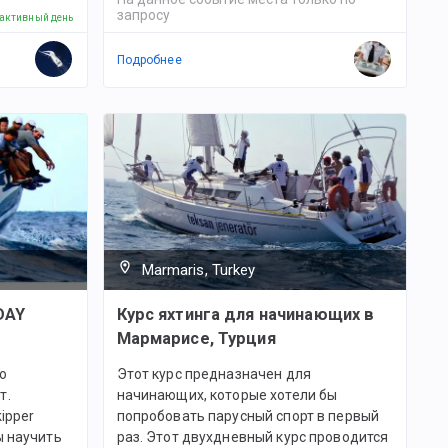
запросу
 активный день
Подробнее
Marmaris, Turkey
DAY
Курс яхтинга для начинающих в
Мармарисе, Турция
о
Этот курс предназначен для
т.
начинающих, которые хотели бы
ipper
попробовать парусный спорт в первый
ы научить
раз. Этот двухдневный курс проводится