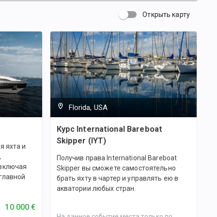
Открыть карту
Florida, USA
Курс International Bareboat
Skipper (IYT)
я яхта и
,
Получив права International Bareboat
 включая
Skipper вы сможете самостоятельно
главной
брать яхту в чартер и управлять ею в
акватории любых стран.
10 000 €
На данное событие места только по