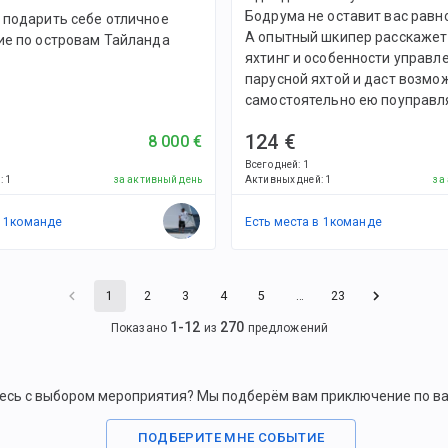
Бодрума не оставит вас рав
 подарить себе отличное
А опытный шкипер расскажет
ие по островам Тайланда
яхтинг и особенности управл
парусной яхтой и даст возмо
самостоятельно ею поуправл
124 €
8 000 €
Всего дней
:
1
й
:
1
за активный день
Активных дней
:
1
за
в
1
командe
Есть места в
1
командe
1
2
3
4
5
…
23
1
-
12
270
Показано
из
предложений
есь с выбором мероприятия? Мы подберём вам приключение по в
ПОДБЕРИТЕ МНЕ СОБЫТИЕ