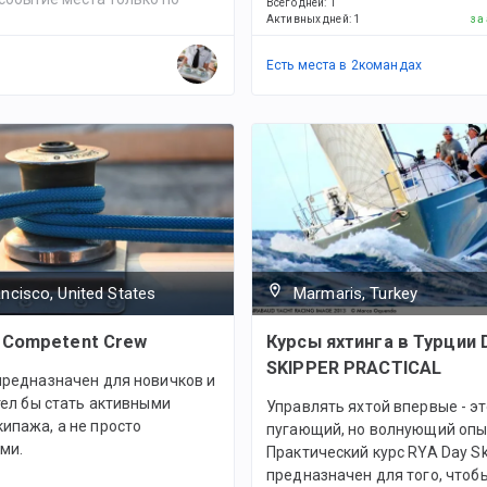
Всего дней
:
1
Активных дней
:
1
за
Есть места в
2
командах
ncisco, United States
Marmaris, Turkey
 Competent Crew
Курсы яхтинга в Турции 
SKIPPER PRACTICAL
предназначен для новичков и
отел бы стать активными
Управлять яхтой впервые - эт
ипажа, а не просто
пугающий, но волнующий опы
ми.
Практический курс RYA Day Sk
предназначен для того, чтоб