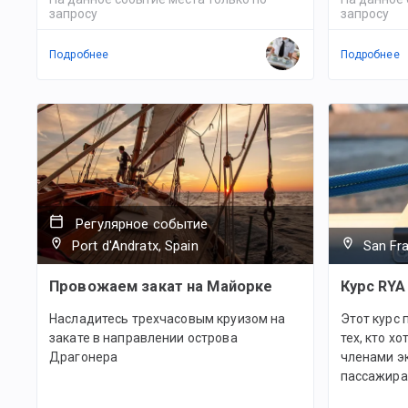
запросу
запросу
Подробнее
Подробнее
Регулярное событие
Port d'Andratx, Spain
San Fra
Провожаем закат на Майорке
Курс RYA
Насладитесь трехчасовым круизом на
Этот курс 
закате в направлении острова
тех, кто х
Драгонера
членами эк
пассажира