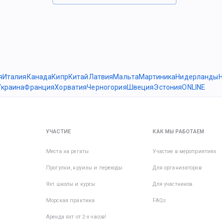
я
Италия
Канада
Кипр
Китай
Латвия
Мальта
Мартиника
Нидерланды
Украина
Франция
Хорватия
Черногория
Швеция
Эстония
ONLINE
УЧАСТИЕ
КАК МЫ РАБОТАЕМ
Места на регаты
Участие в мероприятиях
Прогулки, круизы и переходы
Для организаторов
Яхт школы и курсы
Для участников
Морская практика
FAQs
Аренда яхт от 2-х часов!