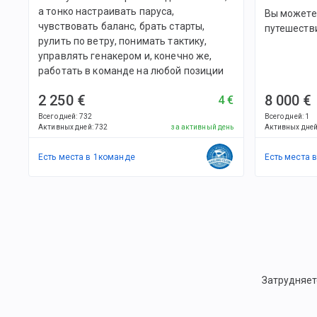
а тонко настраивать паруса,
Вы можете
чувствовать баланс, брать старты,
путешеств
рулить по ветру, понимать тактику,
управлять генакером и, конечно же,
работать в команде на любой позиции
2 250 €
8 000 €
4 €
Всего дней
:
732
Всего дней
:
1
Активных дней
:
732
за активный день
Активных дне
Есть места в
1
командe
Есть места 
Затрудняет