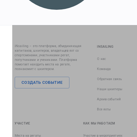
iNsailing – это платформа, объединяющая
INSAILING
капитанов, шкиперов, владельцев яхт со
спортсменами, участниками регат,
О нас
попутчиками и учениками. Платформа
помогает находить места на регате,
познакомит с шкипером.
Команда
Обратная связь
СОЗДАТЬ СОБЫТИЕ
Наши шкиперы
Архив событий
Все яхты
УЧАСТИЕ
КАК МЫ РАБОТАЕМ
Места на регаты
Участие в мероприятиях