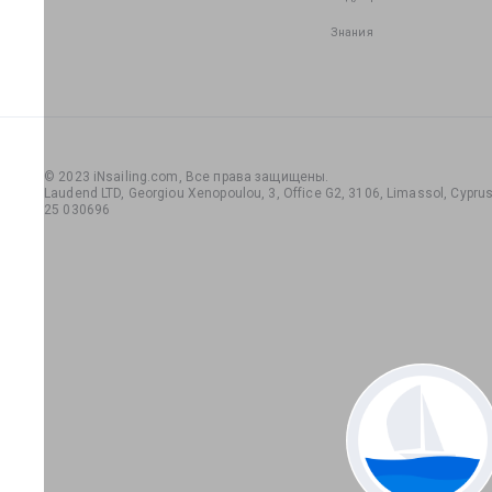
Знания
© 2023 iNsailing.com,
Все права защищены
.
Laudend LTD, Georgiou Xenopoulou, 3, Office G2, 3106, Limassol, Cyprus,
25 030696