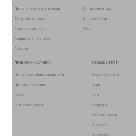
Прогулки, круизы и переходы
Для организаторов
Яхт школы и курсы
Для участников
Морская практика
FAQs
Аренда яхт от 2-х часов!
Рыбалка
ПРАВИЛА И УСЛОВИЯ
INSAILING БЛОГ
Политика конфиденциальности
Новые публикации
Правила и условия
Люди
Cookie
Яхты
Служба поддержки
Маршруты
Места на регаты
Лайфстайл
Индустрия