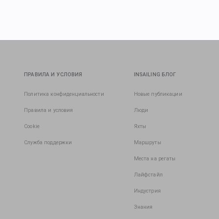
ПРАВИЛА И УСЛОВИЯ
INSAILING БЛОГ
Политика конфиденциальности
Новые публикации
Правила и условия
Люди
Cookie
Яхты
Служба поддержки
Маршруты
Места на регаты
Лайфстайл
Индустрия
Знания