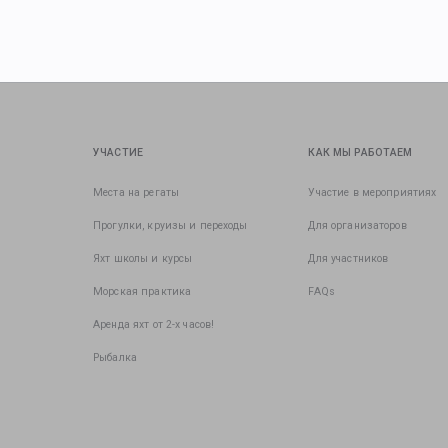
УЧАСТИЕ
КАК МЫ РАБОТАЕМ
Места на регаты
Участие в мероприятиях
Прогулки, круизы и переходы
Для организаторов
Яхт школы и курсы
Для участников
Морская практика
FAQs
Аренда яхт от 2-х часов!
Рыбалка