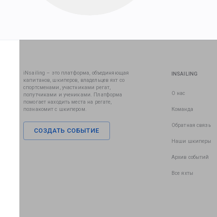
iNsailing – это платформа, объединяющая
INSAILING
капитанов, шкиперов, владельцев яхт со
спортсменами, участниками регат,
О нас
попутчиками и учениками. Платформа
помогает находить места на регате,
познакомит с шкипером.
Команда
Обратная связь
СОЗДАТЬ СОБЫТИЕ
Наши шкиперы
Архив событий
Все яхты