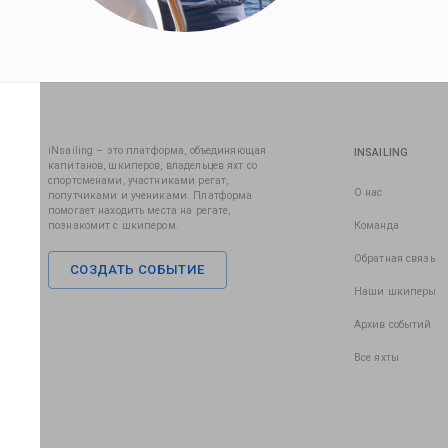
iNsailing – это платформа, объединяющая
INSAILING
капитанов, шкиперов, владельцев яхт со
спортсменами, участниками регат,
О нас
попутчиками и учениками. Платформа
помогает находить места на регате,
познакомит с шкипером.
Команда
Обратная связь
СОЗДАТЬ СОБЫТИЕ
Наши шкиперы
Архив событий
Все яхты