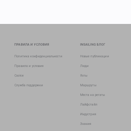
ПРАВИЛА И УСЛОВИЯ
INSAILING БЛОГ
Политика конфиденциальности
Новые публикации
Правила и условия
Люди
Cookie
Яхты
Служба поддержки
Маршруты
Места на регаты
Лайфстайл
Индустрия
Знания