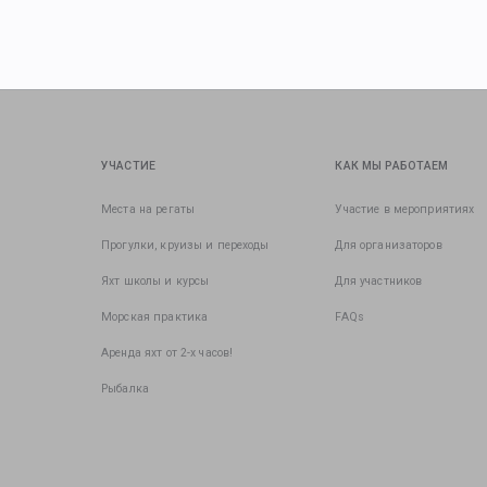
УЧАСТИЕ
КАК МЫ РАБОТАЕМ
Места на регаты
Участие в мероприятиях
Прогулки, круизы и переходы
Для организаторов
Яхт школы и курсы
Для участников
Морская практика
FAQs
Аренда яхт от 2-х часов!
Рыбалка