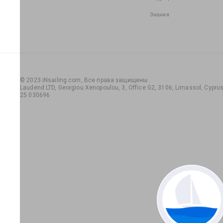
Знания
© 2023 iNsailing.com,
Все права защищены
.
Laudend LTD, Georgiou Xenopoulou, 3, Office G2, 3106, Limassol, Cyprus,
25 030696