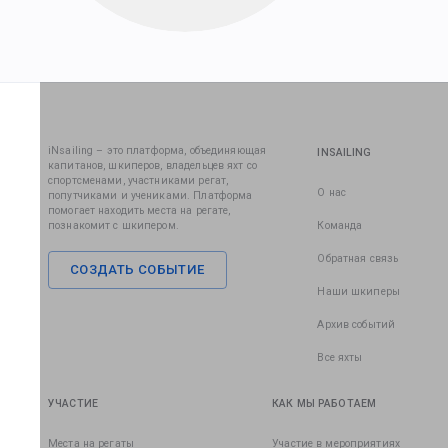
iNsailing – это платформа, объединяющая
INSAILING
капитанов, шкиперов, владельцев яхт со
спортсменами, участниками регат,
О нас
попутчиками и учениками. Платформа
помогает находить места на регате,
познакомит с шкипером.
Команда
Обратная связь
СОЗДАТЬ СОБЫТИЕ
Наши шкиперы
Архив событий
Все яхты
УЧАСТИЕ
КАК МЫ РАБОТАЕМ
Места на регаты
Участие в мероприятиях