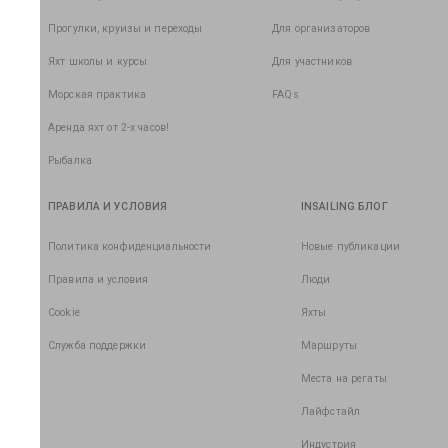
Прогулки, круизы и переходы
Для организаторов
Яхт школы и курсы
Для участников
Морская практика
FAQs
Аренда яхт от 2-х часов!
Рыбалка
ПРАВИЛА И УСЛОВИЯ
INSAILING БЛОГ
Политика конфиденциальности
Новые публикации
Правила и условия
Люди
Cookie
Яхты
Служба поддержки
Маршруты
Места на регаты
Лайфстайл
Индустрия