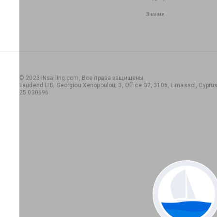
Знания
© 2023 iNsailing.com,
Все права защищены
.
Laudend LTD, Georgiou Xenopoulou, 3, Office G2, 3106, Limassol, Cyprus,
25 030696