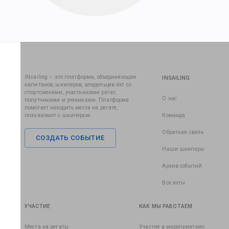
iNsailing – это платформа, объединяющая
INSAILING
капитанов, шкиперов, владельцев яхт со
спортсменами, участниками регат,
О нас
попутчиками и учениками. Платформа
помогает находить места на регате,
познакомит с шкипером.
Команда
Обратная связь
СОЗДАТЬ СОБЫТИЕ
Наши шкиперы
Архив событий
Все яхты
УЧАСТИЕ
КАК МЫ РАБОТАЕМ
Места на регаты
Участие в мероприятиях