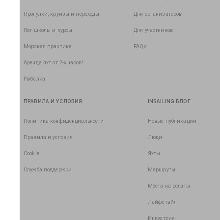
Прогулки, круизы и переходы
Для организаторов
Яхт школы и курсы
Для участников
Морская практика
FAQs
Аренда яхт от 2-х часов!
Рыбалка
ПРАВИЛА И УСЛОВИЯ
INSAILING БЛОГ
Политика конфиденциальности
Новые публикации
Правила и условия
Люди
Cookie
Яхты
Служба поддержки
Маршруты
Места на регаты
Лайфстайл
Индустрия