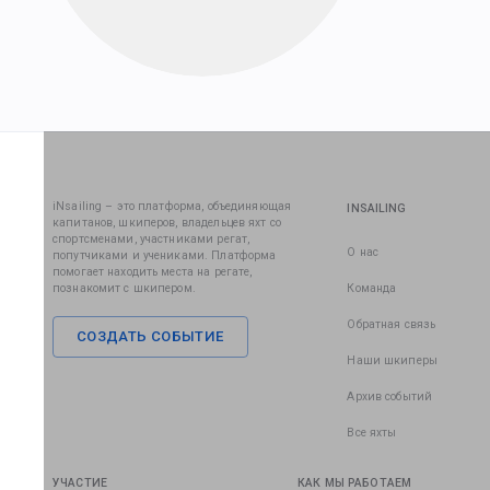
iNsailing – это платформа, объединяющая
INSAILING
капитанов, шкиперов, владельцев яхт со
спортсменами, участниками регат,
О нас
попутчиками и учениками. Платформа
помогает находить места на регате,
познакомит с шкипером.
Команда
Обратная связь
СОЗДАТЬ СОБЫТИЕ
Наши шкиперы
Архив событий
Все яхты
УЧАСТИЕ
КАК МЫ РАБОТАЕМ