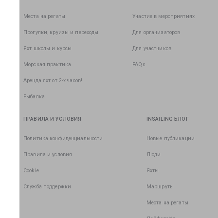
Места на регаты
Участие в мероприятиях
Прогулки, круизы и переходы
Для организаторов
Яхт школы и курсы
Для участников
Морская практика
FAQs
Аренда яхт от 2-х часов!
Рыбалка
ПРАВИЛА И УСЛОВИЯ
INSAILING БЛОГ
Политика конфиденциальности
Новые публикации
Правила и условия
Люди
Cookie
Яхты
Служба поддержки
Маршруты
Места на регаты