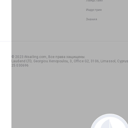
Лайфстайл
Индустрия
Знания
© 2023 iNsailing.com,
Все права защищены
.
Laudend LTD, Georgiou Xenopoulou, 3, Office G2, 3106, Limassol, Cyprus,
25 030696