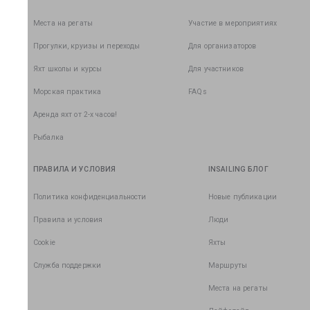
Места на регаты
Участие в мероприятиях
Прогулки, круизы и переходы
Для организаторов
Яхт школы и курсы
Для участников
Морская практика
FAQs
Аренда яхт от 2-х часов!
Рыбалка
ПРАВИЛА И УСЛОВИЯ
INSAILING БЛОГ
Политика конфиденциальности
Новые публикации
Правила и условия
Люди
Cookie
Яхты
Служба поддержки
Маршруты
Места на регаты