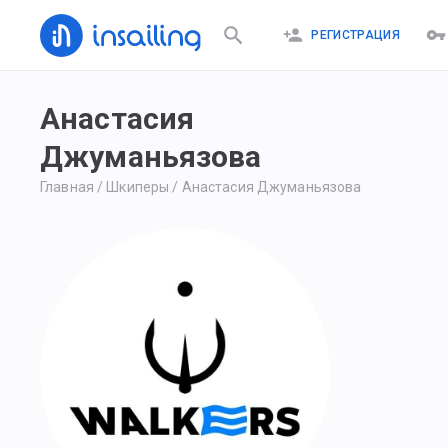
РЕГИСТРАЦИЯ
Анастасия
Джуманьязова
Главная
/
Шкиперы
/
Анастасия Джуманьязова