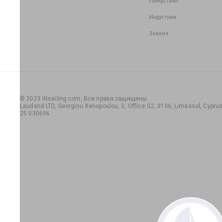
Лайфстайл
Индустрия
Знания
© 2023 iNsailing.com,
Все права защищены
.
Laudend LTD, Georgiou Xenopoulou, 3, Office G2, 3106, Limassol, Cyprus,
25 030696