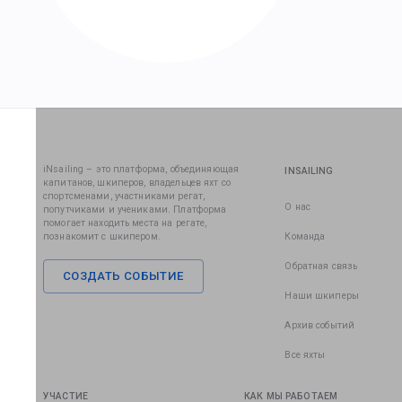
iNsailing – это платформа, объединяющая
INSAILING
капитанов, шкиперов, владельцев яхт со
спортсменами, участниками регат,
О нас
попутчиками и учениками. Платформа
помогает находить места на регате,
познакомит с шкипером.
Команда
Обратная связь
СОЗДАТЬ СОБЫТИЕ
Наши шкиперы
Архив событий
Все яхты
УЧАСТИЕ
КАК МЫ РАБОТАЕМ