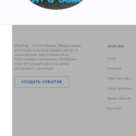
iNsailing – это платформа, объединяющая
INSAILING
капитанов, шкиперов, владельцев яхт со
спортсменами, участниками регат,
О нас
попутчиками и учениками. Платформа
помогает находить места на регате,
познакомит с шкипером.
Команда
Обратная связь
СОЗДАТЬ СОБЫТИЕ
Наши шкиперы
Архив событий
Все яхты