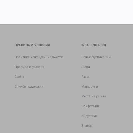
ПРАВИЛА И УСЛОВИЯ
INSAILING БЛОГ
Политика конфиденциальности
Новые публикации
Правила и условия
Люди
Cookie
Яхты
Служба поддержки
Маршруты
Места на регаты
Лайфстайл
Индустрия
Знания