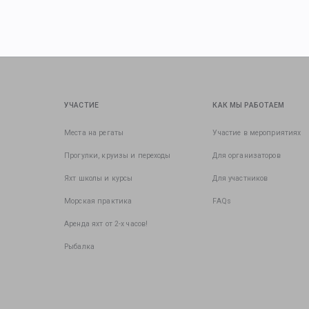
УЧАСТИЕ
КАК МЫ РАБОТАЕМ
Места на регаты
Участие в мероприятиях
Прогулки, круизы и переходы
Для организаторов
Яхт школы и курсы
Для участников
Морская практика
FAQs
Аренда яхт от 2-х часов!
Рыбалка