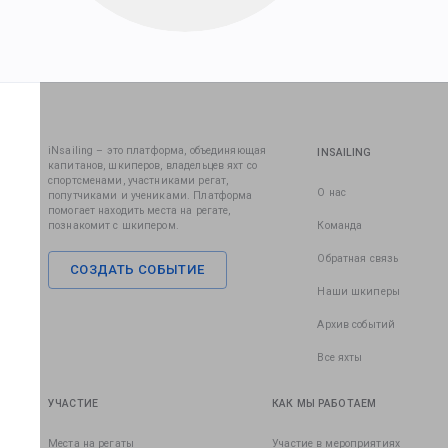
iNsailing – это платформа, объединяющая
INSAILING
капитанов, шкиперов, владельцев яхт со
спортсменами, участниками регат,
О нас
попутчиками и учениками. Платформа
помогает находить места на регате,
познакомит с шкипером.
Команда
Обратная связь
СОЗДАТЬ СОБЫТИЕ
Наши шкиперы
Архив событий
Все яхты
УЧАСТИЕ
КАК МЫ РАБОТАЕМ
Места на регаты
Участие в мероприятиях