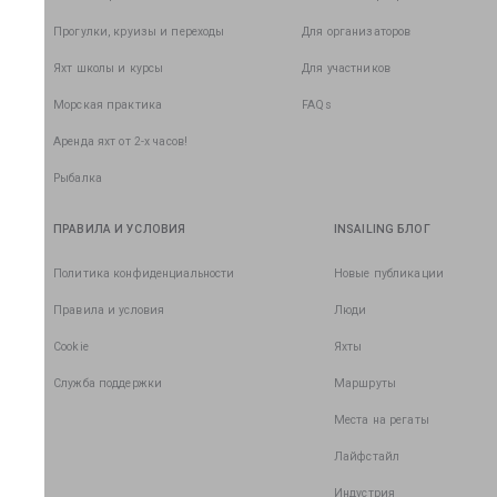
Прогулки, круизы и переходы
Для организаторов
Яхт школы и курсы
Для участников
Морская практика
FAQs
Аренда яхт от 2-х часов!
Рыбалка
ПРАВИЛА И УСЛОВИЯ
INSAILING БЛОГ
Политика конфиденциальности
Новые публикации
Правила и условия
Люди
Cookie
Яхты
Служба поддержки
Маршруты
Места на регаты
Лайфстайл
Индустрия