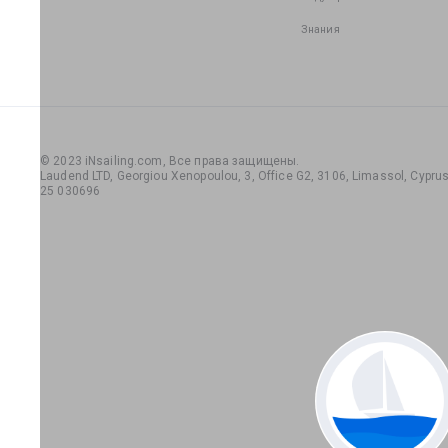
Знания
© 2023 iNsailing.com,
Все права защищены
.
Laudend LTD, Georgiou Xenopoulou, 3, Office G2, 3106, Limassol, Cyprus,
25 030696