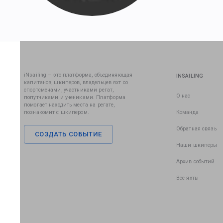
iNsailing – это платформа, объединяющая
INSAILING
капитанов, шкиперов, владельцев яхт со
спортсменами, участниками регат,
О нас
попутчиками и учениками. Платформа
помогает находить места на регате,
познакомит с шкипером.
Команда
Обратная связь
СОЗДАТЬ СОБЫТИЕ
Наши шкиперы
Архив событий
Все яхты