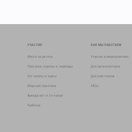
УЧАСТИЕ
КАК МЫ РАБОТАЕМ
Места на регаты
Участие в мероприятиях
Прогулки, круизы и переходы
Для организаторов
Яхт школы и курсы
Для участников
Морская практика
FAQs
Аренда яхт от 2-х часов!
Рыбалка