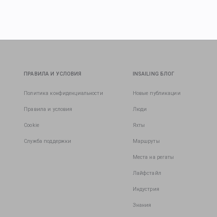
ПРАВИЛА И УСЛОВИЯ
INSAILING БЛОГ
Политика конфиденциальности
Новые публикации
Правила и условия
Люди
Cookie
Яхты
Служба поддержки
Маршруты
Места на регаты
Лайфстайл
Индустрия
Знания