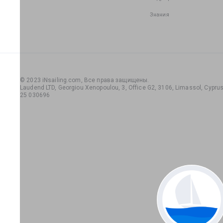
Знания
© 2023 iNsailing.com,
Все права защищены
.
Laudend LTD, Georgiou Xenopoulou, 3, Office G2, 3106, Limassol, Cyprus,
25 030696