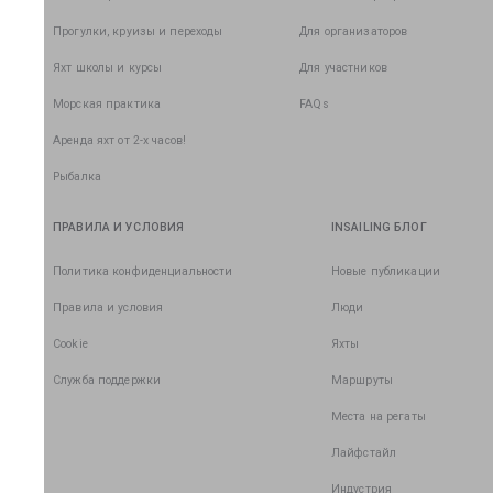
Прогулки, круизы и переходы
Для организаторов
Яхт школы и курсы
Для участников
Морская практика
FAQs
Аренда яхт от 2-х часов!
Рыбалка
ПРАВИЛА И УСЛОВИЯ
INSAILING БЛОГ
Политика конфиденциальности
Новые публикации
Правила и условия
Люди
Cookie
Яхты
Служба поддержки
Маршруты
Места на регаты
Лайфстайл
Индустрия