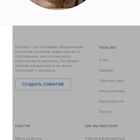
iNsailing – это платформа, объединяющая
INSAILING
капитанов, шкиперов, владельцев яхт со
спортсменами, участниками регат,
О нас
попутчиками и учениками. Платформа
помогает находить места на регате,
познакомит с шкипером.
Команда
Обратная связь
СОЗДАТЬ СОБЫТИЕ
Наши шкиперы
Архив событий
Все яхты
УЧАСТИЕ
КАК МЫ РАБОТАЕМ
Места на регаты
Участие в мероприятиях