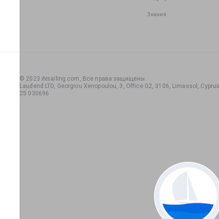
Знания
© 2023 iNsailing.com,
Все права защищены
.
Laudend LTD, Georgiou Xenopoulou, 3, Office G2, 3106, Limassol, Cyprus,
25 030696