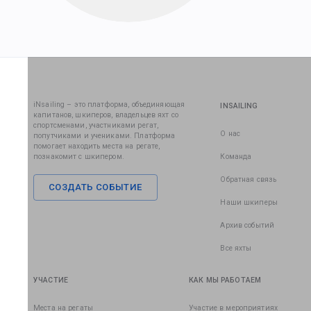
iNsailing – это платформа, объединяющая
INSAILING
капитанов, шкиперов, владельцев яхт со
спортсменами, участниками регат,
О нас
попутчиками и учениками. Платформа
помогает находить места на регате,
познакомит с шкипером.
Команда
Обратная связь
СОЗДАТЬ СОБЫТИЕ
Наши шкиперы
Архив событий
Все яхты
УЧАСТИЕ
КАК МЫ РАБОТАЕМ
Места на регаты
Участие в мероприятиях