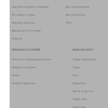
Прогулки, круизы и переходы
Для организаторов
Яхт школы и курсы
Для участников
Морская практика
FAQs
Аренда яхт от 2-х часов!
Рыбалка
ПРАВИЛА И УСЛОВИЯ
INSAILING БЛОГ
Политика конфиденциальности
Новые публикации
Правила и условия
Люди
Cookie
Яхты
Служба поддержки
Маршруты
Места на регаты
Лайфстайл
Индустрия