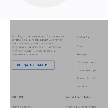
iNsailing – это платформа, объединяющая
INSAILING
капитанов, шкиперов, владельцев яхт со
спортсменами, участниками регат,
О нас
попутчиками и учениками. Платформа
помогает находить места на регате,
познакомит с шкипером.
Команда
Обратная связь
СОЗДАТЬ СОБЫТИЕ
Наши шкиперы
Архив событий
Все яхты
УЧАСТИЕ
КАК МЫ РАБОТАЕМ
Места на регаты
Участие в мероприятиях