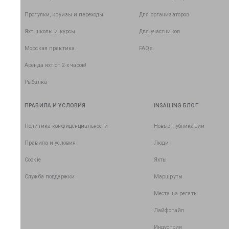
Прогулки, круизы и переходы
Для организаторов
Яхт школы и курсы
Для участников
Морская практика
FAQs
Аренда яхт от 2-х часов!
Рыбалка
ПРАВИЛА И УСЛОВИЯ
INSAILING БЛОГ
Политика конфиденциальности
Новые публикации
Правила и условия
Люди
Cookie
Яхты
Служба поддержки
Маршруты
Места на регаты
Лайфстайл
Индустрия