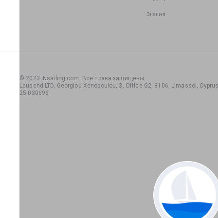
Знания
© 2023 iNsailing.com,
Все права защищены
.
Laudend LTD, Georgiou Xenopoulou, 3, Office G2, 3106, Limassol, Cyprus,
25 030696