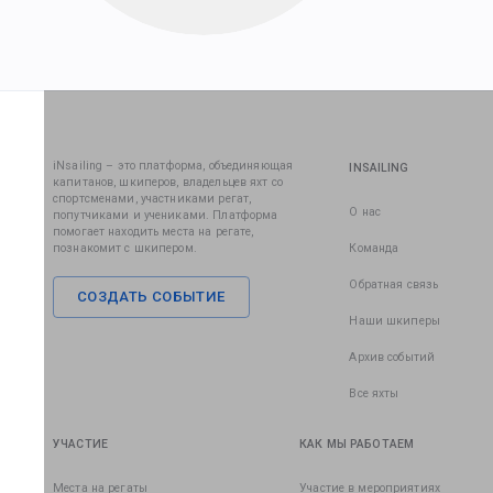
iNsailing – это платформа, объединяющая
INSAILING
капитанов, шкиперов, владельцев яхт со
спортсменами, участниками регат,
О нас
попутчиками и учениками. Платформа
помогает находить места на регате,
познакомит с шкипером.
Команда
Обратная связь
СОЗДАТЬ СОБЫТИЕ
Наши шкиперы
Архив событий
Все яхты
УЧАСТИЕ
КАК МЫ РАБОТАЕМ
Места на регаты
Участие в мероприятиях