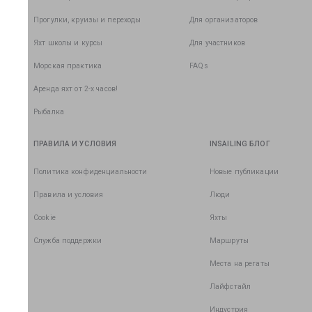
Прогулки, круизы и переходы
Для организаторов
Яхт школы и курсы
Для участников
Морская практика
FAQs
Аренда яхт от 2-х часов!
Рыбалка
ПРАВИЛА И УСЛОВИЯ
INSAILING БЛОГ
Политика конфиденциальности
Новые публикации
Правила и условия
Люди
Cookie
Яхты
Служба поддержки
Маршруты
Места на регаты
Лайфстайл
Индустрия