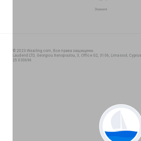
Знания
© 2023 iNsailing.com,
Все права защищены
.
Laudend LTD, Georgiou Xenopoulou, 3, Office G2, 3106, Limassol, Cyprus,
25 030696