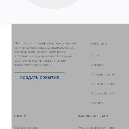
iNsailing – это платформа, объединяющая
INSAILING
капитанов, шкиперов, владельцев яхт со
спортсменами, участниками регат,
О нас
попутчиками и учениками. Платформа
помогает находить места на регате,
познакомит с шкипером.
Команда
Обратная связь
СОЗДАТЬ СОБЫТИЕ
Наши шкиперы
Архив событий
Все яхты
УЧАСТИЕ
КАК МЫ РАБОТАЕМ
Места на регаты
Участие в мероприятиях