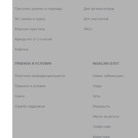
Прогулки, круизы и переходы
Для организаторов
Яхт школы и курсы
Для участников
Морская практика
FAQs
Аренда яхт от 2-х часов!
Рыбалка
ПРАВИЛА И УСЛОВИЯ
INSAILING БЛОГ
Политика конфиденциальности
Новые публикации
Правила и условия
Люди
Cookie
Яхты
Служба поддержки
Маршруты
Места на регаты
Лайфстайл
Индустрия