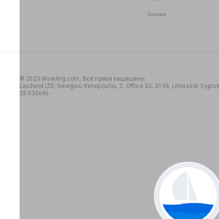
Знания
© 2023 iNsailing.com,
Все права защищены
.
Laudend LTD, Georgiou Xenopoulou, 3, Office G2, 3106, Limassol, Cyprus,
25 030696