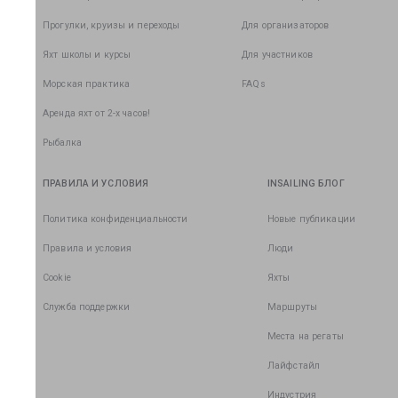
Прогулки, круизы и переходы
Для организаторов
Яхт школы и курсы
Для участников
Морская практика
FAQs
Аренда яхт от 2-х часов!
Рыбалка
ПРАВИЛА И УСЛОВИЯ
INSAILING БЛОГ
Политика конфиденциальности
Новые публикации
Правила и условия
Люди
Cookie
Яхты
Служба поддержки
Маршруты
Места на регаты
Лайфстайл
Индустрия