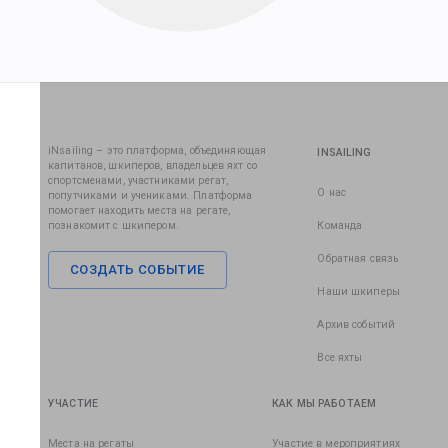
iNsailing – это платформа, объединяющая
INSAILING
капитанов, шкиперов, владельцев яхт со
спортсменами, участниками регат,
О нас
попутчиками и учениками. Платформа
помогает находить места на регате,
познакомит с шкипером.
Команда
Обратная связь
СОЗДАТЬ СОБЫТИЕ
Наши шкиперы
Архив событий
Все яхты
УЧАСТИЕ
КАК МЫ РАБОТАЕМ
Места на регаты
Участие в мероприятиях