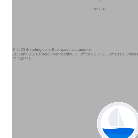
Знания
© 2023 iNsailing.com,
Все права защищены
.
Laudend LTD, Georgiou Xenopoulou, 3, Office G2, 3106, Limassol, Cyprus,
25 030696