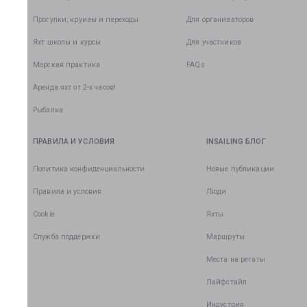
Прогулки, круизы и переходы
Для организаторов
Яхт школы и курсы
Для участников
Морская практика
FAQs
Аренда яхт от 2-х часов!
Рыбалка
ПРАВИЛА И УСЛОВИЯ
INSAILING БЛОГ
Политика конфиденциальности
Новые публикации
Правила и условия
Люди
Cookie
Яхты
Служба поддержки
Маршруты
Места на регаты
Лайфстайл
Индустрия