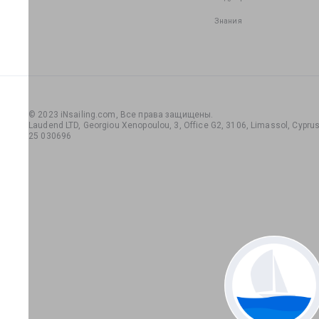
Знания
© 2023 iNsailing.com,
Все права защищены
.
Laudend LTD, Georgiou Xenopoulou, 3, Office G2, 3106, Limassol, Cyprus,
25 030696