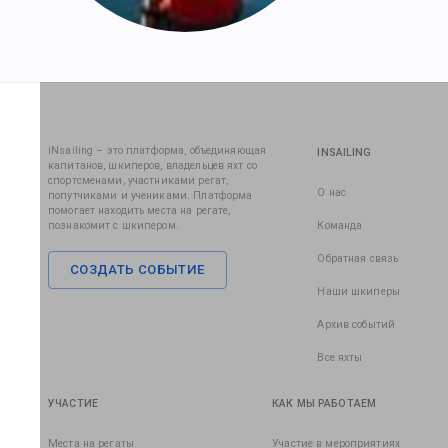
iNsailing – это платформа, объединяющая
INSAILING
капитанов, шкиперов, владельцев яхт со
спортсменами, участниками регат,
О нас
попутчиками и учениками. Платформа
помогает находить места на регате,
познакомит с шкипером.
Команда
Обратная связь
СОЗДАТЬ СОБЫТИЕ
Наши шкиперы
Архив событий
Все яхты
УЧАСТИЕ
КАК МЫ РАБОТАЕМ
Места на регаты
Участие в мероприятиях