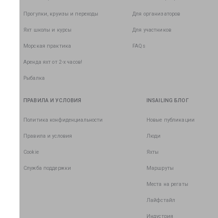
Прогулки, круизы и переходы
Для организаторов
Яхт школы и курсы
Для участников
Морская практика
FAQs
Аренда яхт от 2-х часов!
Рыбалка
ПРАВИЛА И УСЛОВИЯ
INSAILING БЛОГ
Политика конфиденциальности
Новые публикации
Правила и условия
Люди
Cookie
Яхты
Служба поддержки
Маршруты
Места на регаты
Лайфстайл
Индустрия