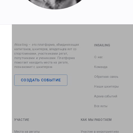
iNsailing – это платформа, объединяющая
INSAILING
капитанов, шкиперов, владельцев яхт со
спортсменами, участниками регат,
О нас
попутчиками и учениками. Платформа
помогает находить места на регате,
познакомит с шкипером.
Команда
Обратная связь
СОЗДАТЬ СОБЫТИЕ
Наши шкиперы
Архив событий
Все яхты
УЧАСТИЕ
КАК МЫ РАБОТАЕМ
Места на регаты
Участие в мероприятиях