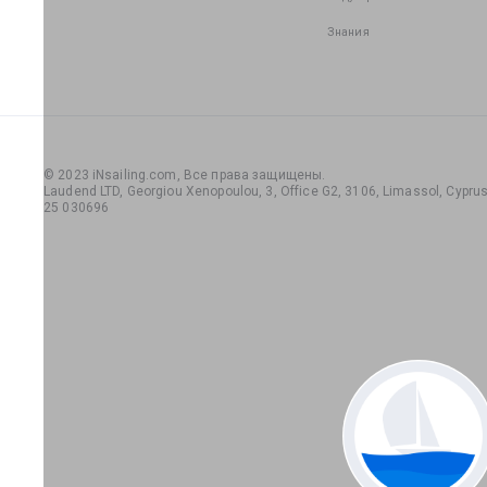
Знания
© 2023 iNsailing.com,
Все права защищены
.
Laudend LTD, Georgiou Xenopoulou, 3, Office G2, 3106, Limassol, Cyprus,
25 030696