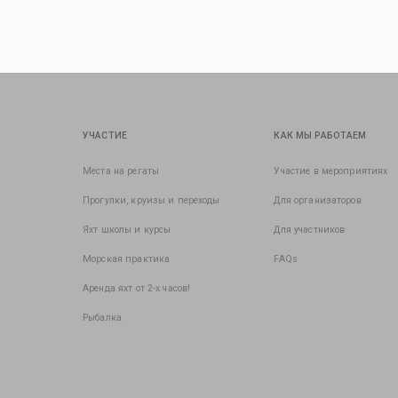
УЧАСТИЕ
КАК МЫ РАБОТАЕМ
Места на регаты
Участие в мероприятиях
Прогулки, круизы и переходы
Для организаторов
Яхт школы и курсы
Для участников
Морская практика
FAQs
Аренда яхт от 2-х часов!
Рыбалка