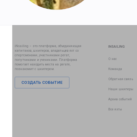
iNsailing – это платформа, объединяющая
INSAILING
капитанов, шкиперов, владельцев яхт со
спортсменами, участниками регат,
О нас
попутчиками и учениками. Платформа
помогает находить места на регате,
познакомит с шкипером.
Команда
Обратная связь
СОЗДАТЬ СОБЫТИЕ
Наши шкиперы
Архив событий
Все яхты