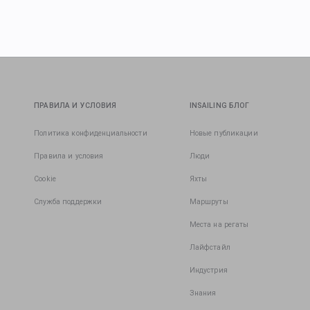
ПРАВИЛА И УСЛОВИЯ
INSAILING БЛОГ
Политика конфиденциальности
Новые публикации
Правила и условия
Люди
Cookie
Яхты
Служба поддержки
Маршруты
Места на регаты
Лайфстайл
Индустрия
Знания