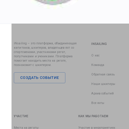
iNsailing – это платформа, объединяющая
INSAILING
капитанов, шкиперов, владельцев яхт со
спортсменами, участниками регат,
О нас
попутчиками и учениками. Платформа
помогает находить места на регате,
познакомит с шкипером.
Команда
Обратная связь
СОЗДАТЬ СОБЫТИЕ
Наши шкиперы
Архив событий
Все яхты
УЧАСТИЕ
КАК МЫ РАБОТАЕМ
Места на регаты
Участие в мероприятиях