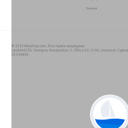
Знания
© 2023 iNsailing.com,
Все права защищены
.
Laudend LTD, Georgiou Xenopoulou, 3, Office G2, 3106, Limassol, Cyprus,
25 030696