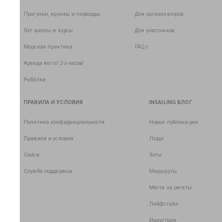
Прогулки, круизы и переходы
Для организаторов
Яхт школы и курсы
Для участников
Морская практика
FAQs
Аренда яхт от 2-х часов!
Рыбалка
ПРАВИЛА И УСЛОВИЯ
INSAILING БЛОГ
Политика конфиденциальности
Новые публикации
Правила и условия
Люди
Cookie
Яхты
Служба поддержки
Маршруты
Места на регаты
Лайфстайл
Индустрия