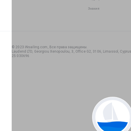
Знания
© 2023 iNsailing.com,
Все права защищены
.
Laudend LTD, Georgiou Xenopoulou, 3, Office G2, 3106, Limassol, Cyprus,
25 030696