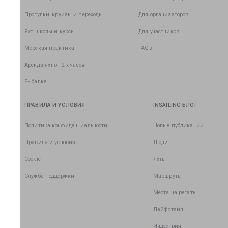
Прогулки, круизы и переходы
Для организаторов
Яхт школы и курсы
Для участников
Морская практика
FAQs
Аренда яхт от 2-х часов!
Рыбалка
ПРАВИЛА И УСЛОВИЯ
INSAILING БЛОГ
Политика конфиденциальности
Новые публикации
Правила и условия
Люди
Cookie
Яхты
Служба поддержки
Маршруты
Места на регаты
Лайфстайл
Индустрия