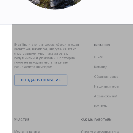
iNsailing – это платформа, объединяющая
INSAILING
капитанов, шкиперов, владельцев яхт со
спортсменами, участниками регат,
О нас
попутчиками и учениками. Платформа
помогает находить места на регате,
познакомит с шкипером.
Команда
Обратная связь
СОЗДАТЬ СОБЫТИЕ
Наши шкиперы
Архив событий
Все яхты
УЧАСТИЕ
КАК МЫ РАБОТАЕМ
Места на регаты
Участие в мероприятиях