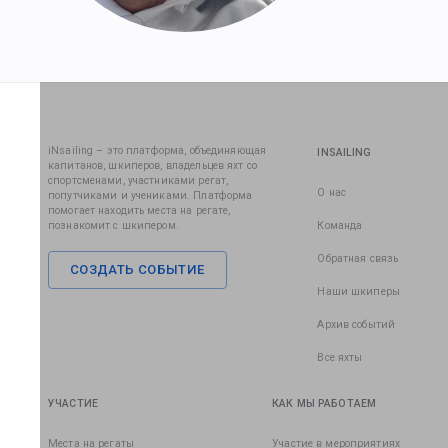
iNsailing – это платформа, объединяющая
INSAILING
капитанов, шкиперов, владельцев яхт со
спортсменами, участниками регат,
О нас
попутчиками и учениками. Платформа
помогает находить места на регате,
познакомит с шкипером.
Команда
Обратная связь
СОЗДАТЬ СОБЫТИЕ
Наши шкиперы
Архив событий
Все яхты
УЧАСТИЕ
КАК МЫ РАБОТАЕМ
Места на регаты
Участие в мероприятиях