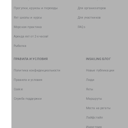
Прогулки, круизы и переходы
Для организаторов
Яхт школы и курсы
Для участников
Морская практика
FAQs
Аренда яхт от 2-х часов!
Рыбалка
ПРАВИЛА И УСЛОВИЯ
INSAILING БЛОГ
Политика конфиденциальности
Новые публикации
Правила и условия
Люди
Cookie
Яхты
Служба поддержки
Маршруты
Места на регаты
Лайфстайл
Индустрия