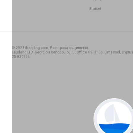
Знания
© 2023 iNsailing.com,
Все права защищены
.
Laudend LTD, Georgiou Xenopoulou, 3, Office G2, 3106, Limassol, Cyprus,
25 030696