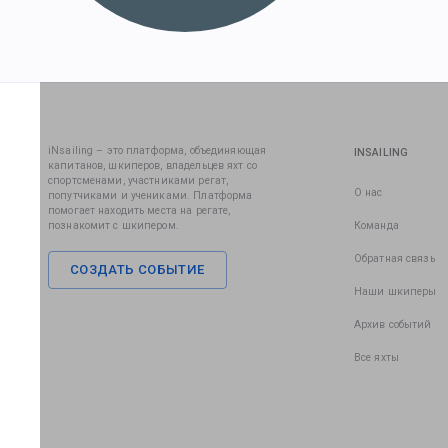
iNsailing – это платформа, объединяющая
INSAILING
капитанов, шкиперов, владельцев яхт со
спортсменами, участниками регат,
О нас
попутчиками и учениками. Платформа
помогает находить места на регате,
познакомит с шкипером.
Команда
Обратная связь
СОЗДАТЬ СОБЫТИЕ
Наши шкиперы
Архив событий
Все яхты