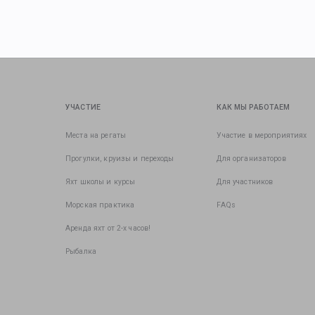
УЧАСТИЕ
КАК МЫ РАБОТАЕМ
Места на регаты
Участие в мероприятиях
Прогулки, круизы и переходы
Для организаторов
Яхт школы и курсы
Для участников
Морская практика
FAQs
Аренда яхт от 2-х часов!
Рыбалка