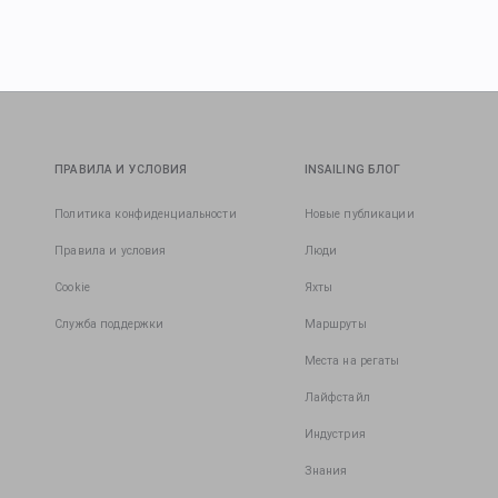
ПРАВИЛА И УСЛОВИЯ
INSAILING БЛОГ
Политика конфиденциальности
Новые публикации
Правила и условия
Люди
Cookie
Яхты
Служба поддержки
Маршруты
Места на регаты
Лайфстайл
Индустрия
Знания