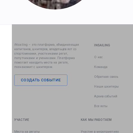
iNsailing – это платформа, объединяющая
INSAILING
капитанов, шкиперов, владельцев яхт со
спортсменами, участниками регат,
О нас
попутчиками и учениками. Платформа
помогает находить места на регате,
познакомит с шкипером.
Команда
Обратная связь
СОЗДАТЬ СОБЫТИЕ
Наши шкиперы
Архив событий
Все яхты
УЧАСТИЕ
КАК МЫ РАБОТАЕМ
Места на регаты
Участие в мероприятиях