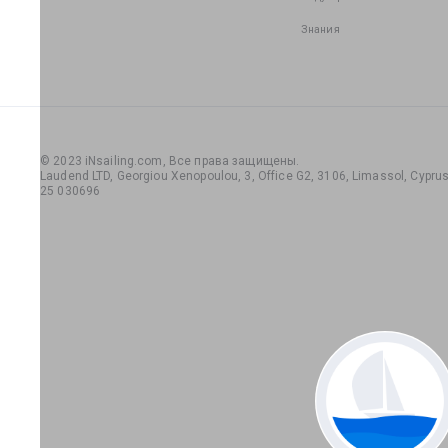
Знания
© 2023 iNsailing.com,
Все права защищены
.
Laudend LTD, Georgiou Xenopoulou, 3, Office G2, 3106, Limassol, Cyprus,
25 030696