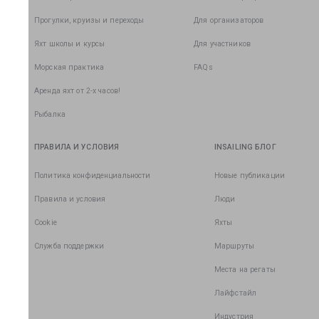
Прогулки, круизы и переходы
Для организаторов
Яхт школы и курсы
Для участников
Морская практика
FAQs
Аренда яхт от 2-х часов!
Рыбалка
ПРАВИЛА И УСЛОВИЯ
INSAILING БЛОГ
Политика конфиденциальности
Новые публикации
Правила и условия
Люди
Cookie
Яхты
Служба поддержки
Маршруты
Места на регаты
Лайфстайл
Индустрия