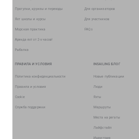
Прогулки, круизы и переходы
Для организаторов
Яхт школы и курсы
Для участников
Морская практика
FAQs
Аренда яхт от 2-х часов!
Рыбалка
ПРАВИЛА И УСЛОВИЯ
INSAILING БЛОГ
Политика конфиденциальности
Новые публикации
Правила и условия
Люди
Cookie
Яхты
Служба поддержки
Маршруты
Места на регаты
Лайфстайл
Индустрия