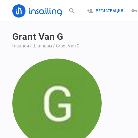
РЕГИСТРАЦИЯ
Grant Van G
Главная
/
Шкиперы
/
Grant Van G