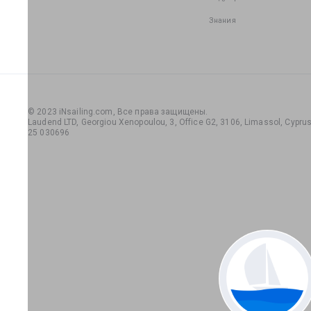
Знания
© 2023 iNsailing.com,
Все права защищены
.
Laudend LTD, Georgiou Xenopoulou, 3, Office G2, 3106, Limassol, Cyprus,
25 030696