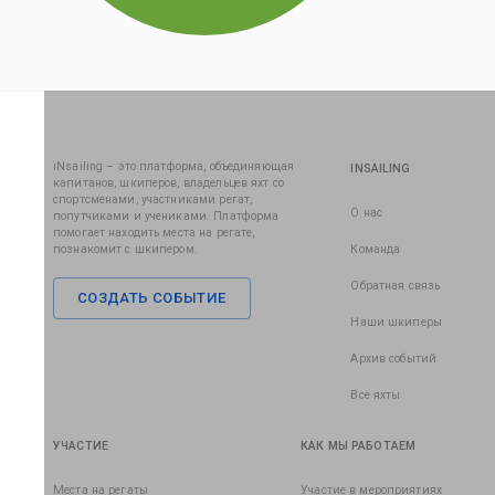
iNsailing – это платформа, объединяющая
INSAILING
капитанов, шкиперов, владельцев яхт со
спортсменами, участниками регат,
О нас
попутчиками и учениками. Платформа
помогает находить места на регате,
познакомит с шкипером.
Команда
Обратная связь
СОЗДАТЬ СОБЫТИЕ
Наши шкиперы
Архив событий
Все яхты
УЧАСТИЕ
КАК МЫ РАБОТАЕМ
Места на регаты
Участие в мероприятиях