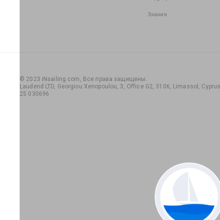
Знания
© 2023 iNsailing.com,
Все права защищены
.
Laudend LTD, Georgiou Xenopoulou, 3, Office G2, 3106, Limassol, Cyprus,
25 030696