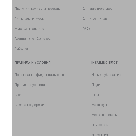
Прогулки, круизы и переходы
Для организаторов
Яхт школы и курсы
Для участников
Морская практика
FAQs
Аренда яхт от 2-х часов!
Рыбалка
ПРАВИЛА И УСЛОВИЯ
INSAILING БЛОГ
Политика конфиденциальности
Новые публикации
Правила и условия
Люди
Cookie
Яхты
Служба поддержки
Маршруты
Места на регаты
Лайфстайл
Индустрия