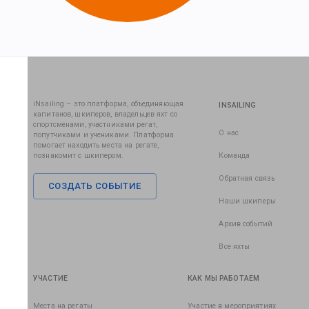
iNsailing – это платформа, объединяющая
INSAILING
капитанов, шкиперов, владельцев яхт со
спортсменами, участниками регат,
О нас
попутчиками и учениками. Платформа
помогает находить места на регате,
познакомит с шкипером.
Команда
Обратная связь
СОЗДАТЬ СОБЫТИЕ
Наши шкиперы
Архив событий
Все яхты
УЧАСТИЕ
КАК МЫ РАБОТАЕМ
Места на регаты
Участие в мероприятиях