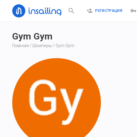
РЕГИСТРАЦИЯ
Gym Gym
Главная
/
Шкиперы
/
Gym Gym