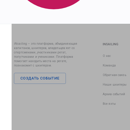
iNsailing – это платформа, объединяющая
INSAILING
капитанов, шкиперов, владельцев яхт со
спортсменами, участниками регат,
О нас
попутчиками и учениками. Платформа
помогает находить места на регате,
познакомит с шкипером.
Команда
Обратная связь
СОЗДАТЬ СОБЫТИЕ
Наши шкиперы
Архив событий
Все яхты