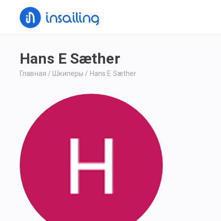
Hans E Sæther
Главная
/
Шкиперы
/
Hans E Sæther