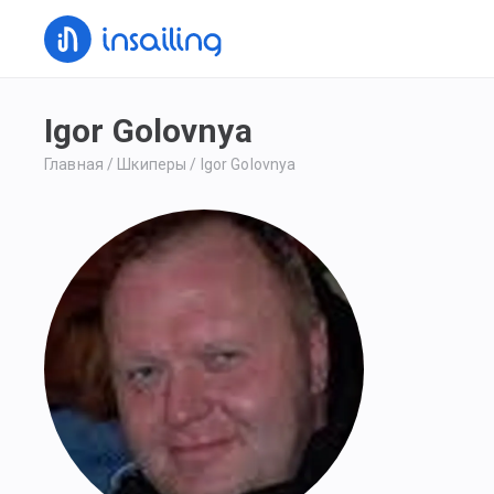
Igor Golovnya
Главная
/
Шкиперы
/
Igor Golovnya