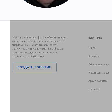
iNsailing – это платформа, объединяющая
INSAILING
капитанов, шкиперов, владельцев яхт со
спортсменами, участниками регат,
О нас
попутчиками и учениками. Платформа
помогает находить места на регате,
познакомит с шкипером.
Команда
Обратная связь
СОЗДАТЬ СОБЫТИЕ
Наши шкиперы
Архив событий
Все яхты