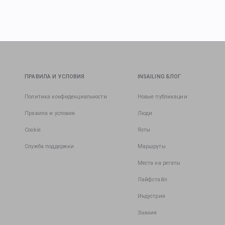
ПРАВИЛА И УСЛОВИЯ
INSAILING БЛОГ
Политика конфиденциальности
Новые публикации
Правила и условия
Люди
Cookie
Яхты
Служба поддержки
Маршруты
Места на регаты
Лайфстайл
Индустрия
Знания