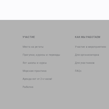
УЧАСТИЕ
КАК МЫ РАБОТАЕМ
Места на регаты
Участие в мероприятиях
Прогулки, круизы и переходы
Для организаторов
Яхт школы и курсы
Для участников
Морская практика
FAQs
Аренда яхт от 2-х часов!
Рыбалка