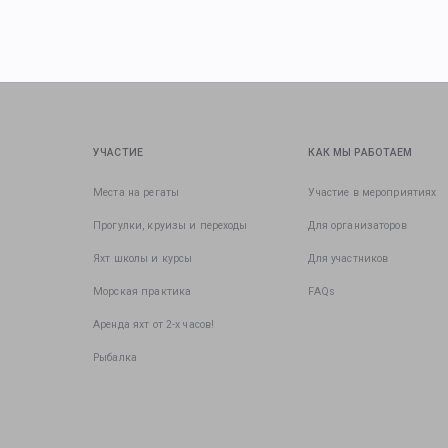
УЧАСТИЕ
КАК МЫ РАБОТАЕМ
Места на регаты
Участие в мероприятиях
Прогулки, круизы и переходы
Для организаторов
Яхт школы и курсы
Для участников
Морская практика
FAQs
Аренда яхт от 2-х часов!
Рыбалка