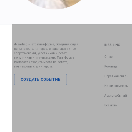
iNsailing – это платформа, объединяющая
INSAILING
капитанов, шкиперов, владельцев яхт со
спортсменами, участниками регат,
О нас
попутчиками и учениками. Платформа
помогает находить места на регате,
познакомит с шкипером.
Команда
Обратная связь
СОЗДАТЬ СОБЫТИЕ
Наши шкиперы
Архив событий
Все яхты