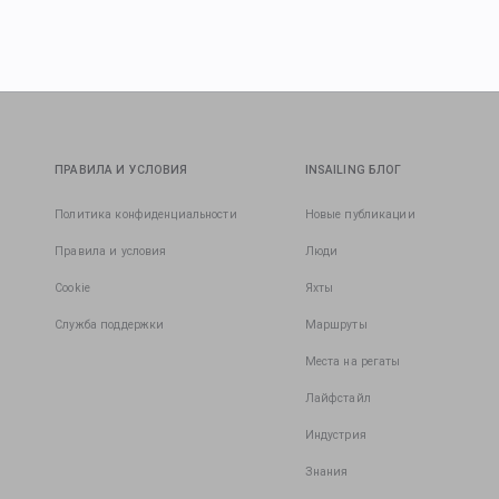
ПРАВИЛА И УСЛОВИЯ
INSAILING БЛОГ
Политика конфиденциальности
Новые публикации
Правила и условия
Люди
Cookie
Яхты
Служба поддержки
Маршруты
Места на регаты
Лайфстайл
Индустрия
Знания