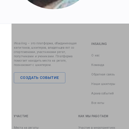
iNsailing – это платформа, объединяющая
INSAILING
капитанов, шкиперов, владельцев яхт со
спортсменами, участниками регат,
О нас
попутчиками и учениками. Платформа
помогает находить места на регате,
познакомит с шкипером.
Команда
Обратная связь
СОЗДАТЬ СОБЫТИЕ
Наши шкиперы
Архив событий
Все яхты
УЧАСТИЕ
КАК МЫ РАБОТАЕМ
Места на регаты
Участие в мероприятиях