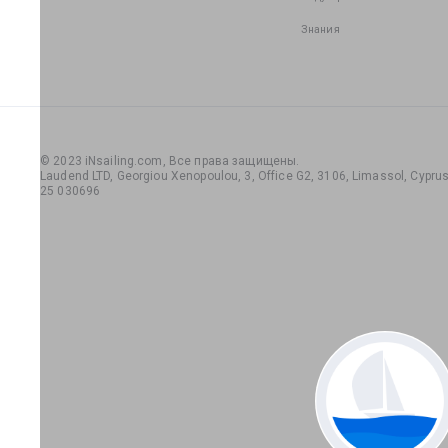
Знания
© 2023 iNsailing.com,
Все права защищены
.
Laudend LTD, Georgiou Xenopoulou, 3, Office G2, 3106, Limassol, Cyprus,
25 030696