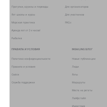
Прогулки, круизы и переходы
Для организаторов
Яхт школы и курсы
Для участников
Морская практика
FAQs
Аренда яхт от 2-х часов!
Рыбалка
ПРАВИЛА И УСЛОВИЯ
INSAILING БЛОГ
Политика конфиденциальности
Новые публикации
Правила и условия
Люди
Cookie
Яхты
Служба поддержки
Маршруты
Места на регаты
Лайфстайл
Индустрия