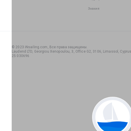
Знания
© 2023 iNsailing.com,
Все права защищены
.
Laudend LTD, Georgiou Xenopoulou, 3, Office G2, 3106, Limassol, Cyprus,
25 030696