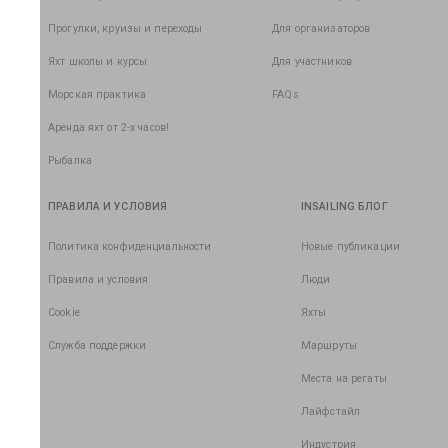
Прогулки, круизы и переходы
Для организаторов
Яхт школы и курсы
Для участников
Морская практика
FAQs
Аренда яхт от 2-х часов!
Рыбалка
ПРАВИЛА И УСЛОВИЯ
INSAILING БЛОГ
Политика конфиденциальности
Новые публикации
Правила и условия
Люди
Cookie
Яхты
Служба поддержки
Маршруты
Места на регаты
Лайфстайл
Индустрия