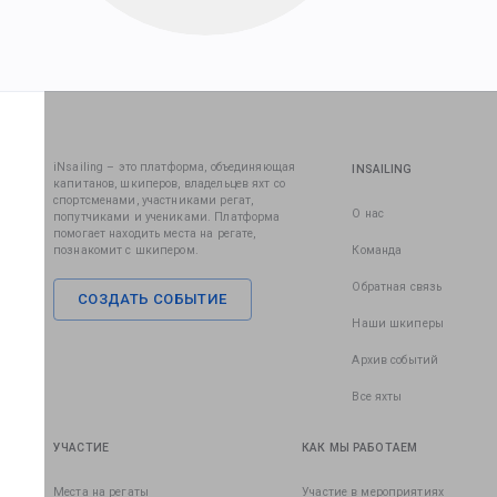
iNsailing – это платформа, объединяющая
INSAILING
капитанов, шкиперов, владельцев яхт со
спортсменами, участниками регат,
О нас
попутчиками и учениками. Платформа
помогает находить места на регате,
познакомит с шкипером.
Команда
Обратная связь
СОЗДАТЬ СОБЫТИЕ
Наши шкиперы
Архив событий
Все яхты
УЧАСТИЕ
КАК МЫ РАБОТАЕМ
Места на регаты
Участие в мероприятиях