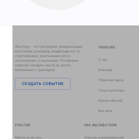
iNsailing – это платформа, объединяющая
INSAILING
капитанов, шкиперов, владельцев яхт со
спортсменами, участниками регат,
О нас
попутчиками и учениками. Платформа
помогает находить места на регате,
познакомит с шкипером.
Команда
Обратная связь
СОЗДАТЬ СОБЫТИЕ
Наши шкиперы
Архив событий
Все яхты
УЧАСТИЕ
КАК МЫ РАБОТАЕМ
Места на регаты
Участие в мероприятиях