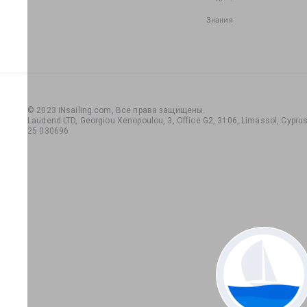
Знания
© 2023 iNsailing.com,
Все права защищены
.
Laudend LTD, Georgiou Xenopoulou, 3, Office G2, 3106, Limassol, Cyprus,
25 030696