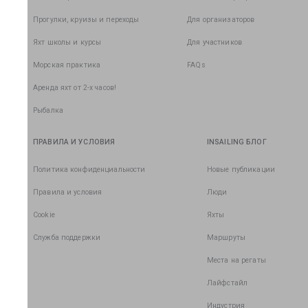
Прогулки, круизы и переходы
Для организаторов
Яхт школы и курсы
Для участников
Морская практика
FAQs
Аренда яхт от 2-х часов!
Рыбалка
ПРАВИЛА И УСЛОВИЯ
INSAILING БЛОГ
Политика конфиденциальности
Новые публикации
Правила и условия
Люди
Cookie
Яхты
Служба поддержки
Маршруты
Места на регаты
Лайфстайл
Индустрия