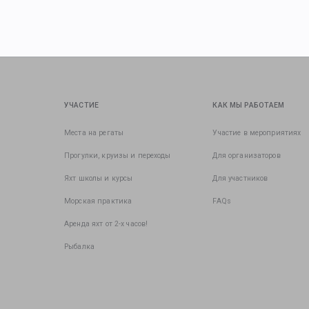
УЧАСТИЕ
КАК МЫ РАБОТАЕМ
Места на регаты
Участие в мероприятиях
Прогулки, круизы и переходы
Для организаторов
Яхт школы и курсы
Для участников
Морская практика
FAQs
Аренда яхт от 2-х часов!
Рыбалка