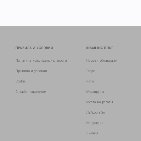
ПРАВИЛА И УСЛОВИЯ
INSAILING БЛОГ
Политика конфиденциальности
Новые публикации
Правила и условия
Люди
Cookie
Яхты
Служба поддержки
Маршруты
Места на регаты
Лайфстайл
Индустрия
Знания