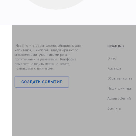
iNsailing – это платформа, объединяющая
INSAILING
капитанов, шкиперов, владельцев яхт со
спортсменами, участниками регат,
О нас
попутчиками и учениками. Платформа
помогает находить места на регате,
познакомит с шкипером.
Команда
Обратная связь
СОЗДАТЬ СОБЫТИЕ
Наши шкиперы
Архив событий
Все яхты